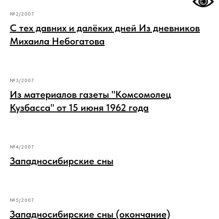
№2/2007
С тех давних и далёких дней Из дневников
Михаила Небогатова
№3/2007
Из материалов газеты "Комсомолец
Кузбасса" от 15 июня 1962 года
№4/2007
Западносибирские сны
№5/2007
Западносибирские сны (окончание)