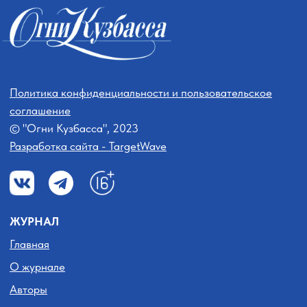
Авторам
Рубрики
Документы
ПОДПИСКА
Подписка на журнал
ПАРТНЕРСТВО
Проекты
Услуги
КОНТАКТЫ
Почта:
sp_kuzbass@mail.ru
Телефон:
+7(3842)36-85-14
Адрес:
650000,
г. Кемерово, Советский проспект, д. 40
График работы: пн.– пт. — 9:00–17:30
Свидетельство о регистрации средства массовой
информации ПИ № ТУ42-00877 от 10 марта 2017 г.