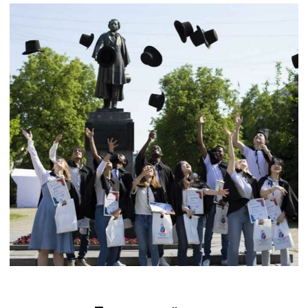
Камерный театр
современной поэзии
«ЛитерА на Советском»
Камерный театр современной поэзии
«ЛитерА на Советском» Кузбасского
центра искусств создан в 2019 году,
став победителем четырёх конкурсов
Фонда президентских грантов.
Это уникальное для Кузбасса
камерное сценическое пространство
на 40 зрителей, оборудованное
новейшим цифровым световым и