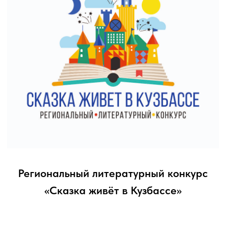
Культурный код моей
семьи
Юлия Дудченко
(г. Новокузнецк) - Лауреат III степени в
номинации «Музыковедение» I Регионального конкурса молодых
композиторов и музыковедов «Кузбасские этюды», посвященного
Году молодежи и студентов в КуZбассе за авторскую конкурсную
работу «Культурный код моей семьи».
Конкурсная работа «Культурный код моей семьи» рекомендована
жюри к участию во Всероссийском фестивале-конкурсе
педагогического мастерства «Музыка – универсальный язык
человечества».
Учредитель Конкурса: Министерство культуры и национальной
политики Кузбасса.