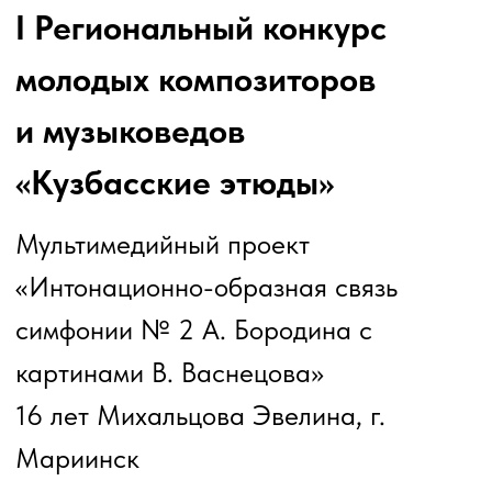
разных направлениях: от собственной
печатной книги до сюжетных
видеороликов на литературную
тематику.
Помимо литературной деятельности,
дети смогут проявить себя в смежных
видах искусства: рисунок (комикс),
музыка (музыкальные сказки), театр
(постановки на свои тексты)
благодаря творческим встречам,
мастер-классам и тренингам с
приглашёнными специалистами в
различных сферах искусства.
По результатам освоения программы
дети научатся вдумчиво и
внимательно читать литературные