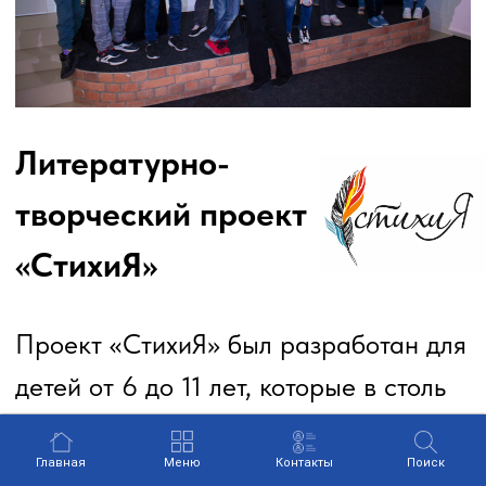
Главная
О журнале
Авторы
Архив
Магазин
Редколлегия
Авторам
Рубрики
Документы
ПОДПИСКА
Подписка на журнал
ПАРТНЕРСТВО
Проекты
Услуги
КОНТАКТЫ
Почта:
sp_kuzbass@mail.ru
Главная
Меню
Контакты
Поиск
Телефон:
+7(3842)36-85-14