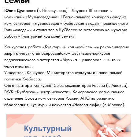
Литературная студия
«Притомье»
Студия «Притомье» начала свою
работу в октябре 1979 года. Первым
руководителем был Геннадий
Евлампиевич Юров. В настоящее
время студией руководит поэт
Дмитрий Мурзин.
Участники студии читают и