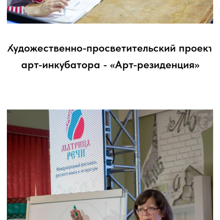
зрительское восприятие. В основе
сценической формы – синтез поэзии,
музыки, света и пластики.
Поэтический текст является
равноправным элементом
музыкального и визуального
взаимосвязанного целого, задавая
ритм и тон всему сценическому
действию. Сценография
прочитывается как сценическая
поэзия: человеческое тело становится
метафорой, а сцена – неким
«абсолютным стихотворением».
Перейти