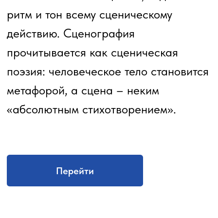
хотят познакомиться с миром
писательского искусства.
На групповых и индивидуальных
встречах дети в игровой и
интерактивной форме смогут освоить
базовые литературные понятия,
ознакомиться с основными
принципами создания
художественных произведений
разных жанров, а также проведут
работу над искусством
представления произведений, в том
числе собственного сочинения.
Участники проекта смогут
попробовать себя в роли авторов,
создавая творческие произведения в