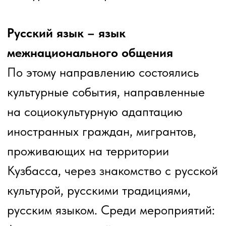
диалоговые и дискуссионные
площадки, подкасты, творческие
встречи с участием ведущих деятелей
культуры и искусства России,
театральные спектакли, выставки,
просмотры кинофильмов, концертные
программы, акции, флэшмобы,
перформансы с участием артистов
кузбасских театров, студентов
творческих вузов, участников
молодежных литературных
объединений и т. д.
Участниками проектов в рамках
фестиваля стали библиотеки, театры,
учреждения культуры,