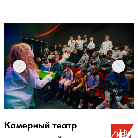
Организаторы Конкурса: Союз композиторов России (г. Москва),
ГАУК «Кузбасский центр искусств», Кемеровское региональное
отделение Союза композиторов России; АНО по развитию
образования, культуры и искусства «Эолова арфа» (г. Москва).
Комментарии к слайдам
2
3
4
6
5
7
8