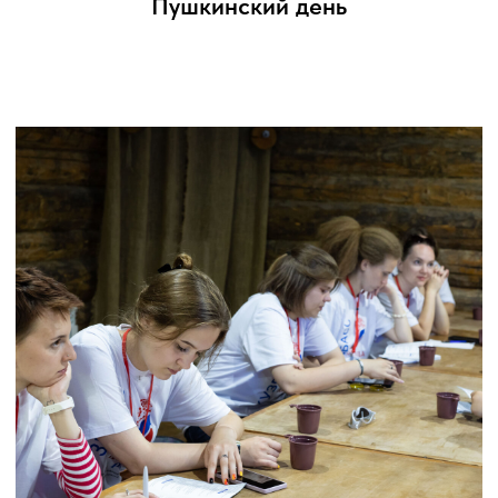
звуковым оборудованием.
Организатор проекта – кемеровский
журнал поэзии «После 12».
Целью театра является презентация
современной поэзии в формате
сценического эксперимента по поиску
наиболее адекватных способов
перевода языка современной поэзии
на язык музыки, света и пластики для
более эффективного погружения
зрителя и потенциального читателя в
сложную ткань поэтических образов.
Пеоформансы и спектакли создаются
в постдраматической эстетике
«театра образов» и рассчитаны на
одновременное и полиперспективное