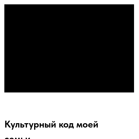
произведения, создавать
собственные художественные тексты,
а также представлять своё
творчество перед зрителем.
Для записи на собеседование или
уточнения информации обращаться
по телефону:
8-905-071-43-51
(WhatsApp/Telegram)
Андронова
Елена Алексеевна
Перейти