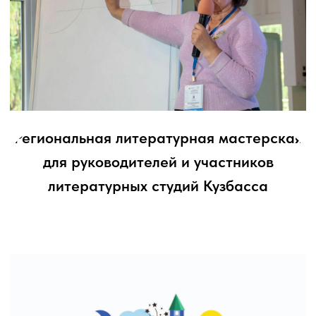
I Региональный конкурс
молодых композиторов
и музыковедов
«Кузбасские этюды»
Мультимедийный проект
«Интонационно-образная связь
симфонии № 2 А. Бородина с
картинами В. Васнецова»
16 лет Михальцова Эвелина, г.
Мариинск