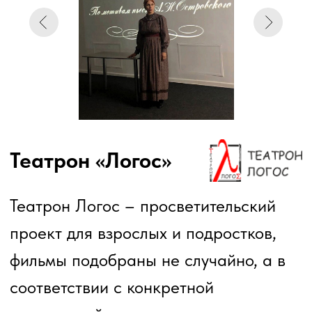
вышли десятки членов Союза
писателей России, среди них
известные поэты и прозаики: Николай
Колмогоров, Сергей Донбай, Любовь
Никонова, Владимир Иванов, Леонид
Гержидович, Иван Полунин, Иосиф
Куралов, Любовь Скорик, Александр
Катков, Борис Бурмистров, Валерий
Зубарев, Эдуард Гольцман, Валерий
Ковшов, Сергей Самойленко,
Владимир Ширяев, Владимир Есенин,
Александр Раевский, Николай
Николаевский, Семен Печеник,
Александр Ибрагимов, Юлия
Лавряшина, Сергей Павлов, Виктор
Арнаутов, Сергей Дьяков, Юлия