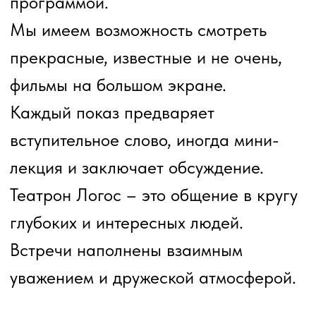
Сычёва, Сергей Чернопятов,
Владимир Шумилов, Александр
Ярощук, Виктор Киселёв.
В разные годы студией руководили
Геннадий Юров, Валентин Махалов,
Геннадий Естамонов, Сергей Донбай,
Дмитрий Мурзин.
В 1982 году под редакцией Тамары
Махаловой увидела свет книга «Мы –
Притомье». В «Антологии
литературных студий», выпущенной
Кузбасским центром искусств в 2023
году, студия «Притомье»
представлена двадцатью четырьмя
авторами.