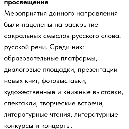
межнационального общения
По этому направлению состоялись
культурные события, направленные
на социокультурную адаптацию
иностранных граждан, мигрантов,
проживающих на территории
Кузбасса, через знакомство с русской
культурой, русскими традициями,
русским языком. Среди мероприятий:
фестивали русской культуры и
национальных культур, этно-выставки,
этно-концерты, творческие встречи и
многое другое.
Русский язык – язык искусства
В рамках направления состоялись