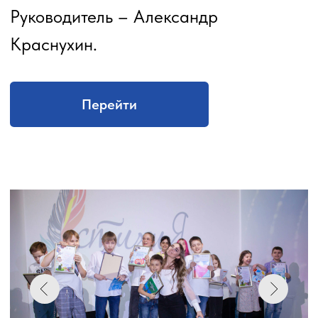
Справки по телефону: 36-85-14
Перейти
Политика конфиденциальности и пользовательское
соглашение
© "Огни Кузбасса", 2023
Разработка сайта - TargetWave
ЖУРНАЛ