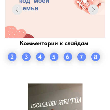
разбирают стихотворения
литературных классиков и
собственного сочинения; устраивают
тематические вечера, которые
посвящены произведениям классиков
и современников; подробно
разбирают различные рукописи;
проводят доклады с рассказами о
поездках и событиях, связанных с
литературной деятельностью. Многие
работы участников студии были
опубликованы в областных газетах и
журнале «Огни Кузбасса».
За прошедшие годы на занятиях
студии побывали сотни и сотни
пишущих людей. Из стен студии