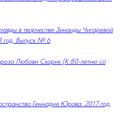
равды в творчестве Зинаиды Чигаревой
8 год, Выпуск № 6
проза Любови Скорик (К 80-летию со
странство Геннадия Юрова. 2017 год,