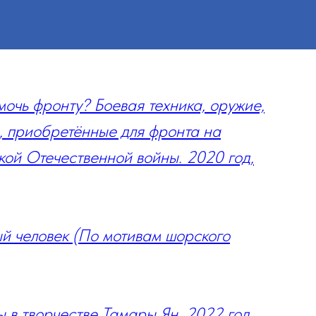
очь фронту? Боевая техника, оружие,
, приобретённые для фронта на
кой Отечественной войны. 2020 год,
й человек (По мотивам шорского
 в творчестве Тамары Ян. 2022 год,