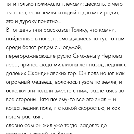
тяти только пожимала плечами: дескать, а чего
ты хотел, если земля каждый год камни родит,
это и дураку понятно...
В тот день тятя рассказал Толику, что камни,
найденные в поле, громоздящиеся то тут, то там
среди болот рядом с Лодьмой,
перегораживающие русло Сямжены у Чертова
леса, принес сюда миллионы лет назад ледник с
далеких Скандинавских гор. Он полз на юг, как
огромный медведь, волочась пузом по земле, и
осколки эти ползли вместе с ним, разлетаясь во
все стороны. Тятя почему-то все это знал – и
когда ледник полз, и с какой скоростью, и как
потом растаял, –
словно сам он жил уже тогда, задолго до
остальных людей на Земле.