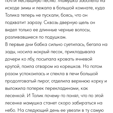
почти неслышную песню. Мамушка заболела на
исходе зимы и лежала в большой комнате, куда
Толика теперь не пускали, боясь, что он
подхватит заразу. Сквозь дверную щель он
видел только ее длинные черные волосы,
разливавшиеся по подушкам.
В первые дни бабка сильно суетилась, бегала на
зады, носила мокрый песок, прикладывала
дочери ко лбу, посыпала кровать ячневой
крупой, поила отваром из корешков. Но потом
разом успокоилась и спекла в печи большой
продолговатый пирог, отделила верхнюю корку и
выложила поперек перекладинами, как
лесенкой. И Толик почему-то понял, что по этой
лесенке мамушка станет скоро забираться на
небо. На следующий день ее увезли в ту самую