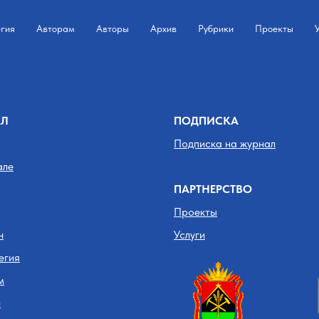
гия
Авторам
Авторы
Архив
Рубрики
Проекты
АЛ
ПОДПИСКА
Подписка на журнал
але
ПАРТНЕРСТВО
Проекты
н
Услуги
егия
м
и