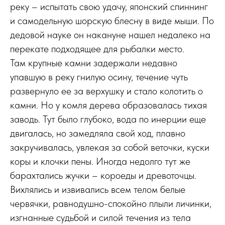
реку – испытать свою удачу, японский спиннинг
и самодельную шорскую блесну в виде мыши. По
дедовой науке он накануне нашел недалеко на
перекате подходящее для рыбалки место.
Там крупные камни задержали недавно
упавшую в реку гнилую осину, течение чуть
развернуло ее за верхушку и стало колотить о
камни. Но у комля дерева образовалась тихая
заводь. Тут было глубоко, вода по инерции еще
двигалась, но замедляла свой ход, плавно
закручивалась, увлекая за собой веточки, куски
коры и клочки пены. Иногда недолго тут же
барахтались жучки – короеды и древоточцы.
Вихлялись и извивались всем телом белые
червячки, равнодушно-спокойно плыли личинки,
изгнанные судьбой и силой течения из тела