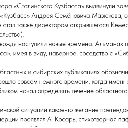
тора «Сталинского Кузбасса» выдвинули за
 «Кузбасс» Андрея Семёновича Мазюкова, о
он стал также директором открывшегося Кеме
ельства).
 вождя наступили новые времена. Альманах 
са», имея в виду, наверное, соседство с «С
областных и сибирских публикациях обозначи
рошло совсем немного времени, когда именно
ликом начал определять течение областного
линской ситуации какое-то желание претендо
нерции проявлял А. Косарь, стихотворная па