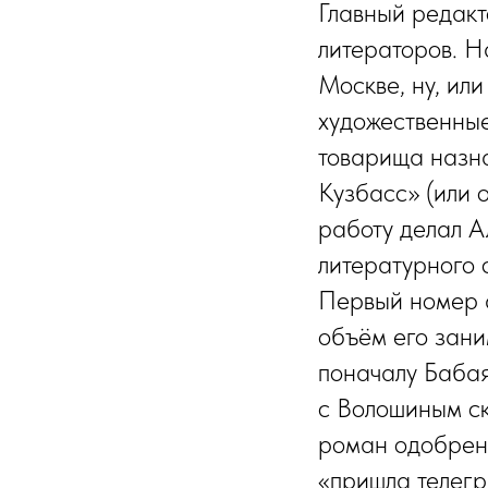
Главный редакт
литераторов. На
Москве, ну, или
художественные
товарища назн
Кузбасс» (или 
работу делал А
литературного 
Первый номер а
объём его зани
поначалу Бабая
с Волошиным ск
роман одобрен 
«пришла телегр