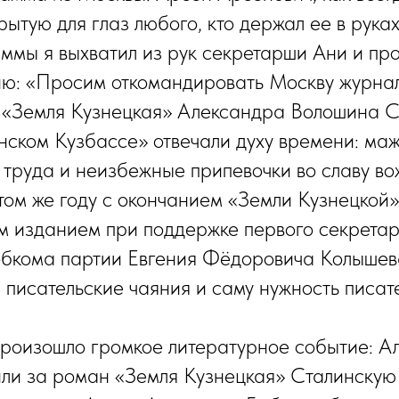
ытую для глаз любого, кто держал ее в руках
аммы я выхватил из рук секретарши Ани и про
ию: «Просим откомандировать Москву журна
 «Земля Кузнецкая» Александра Волошина С
нском Кузбассе» отвечали духу времени: ма
 труда и неизбежные припевочки во славу во
том же году с окончанием «Земли Кузнецкой
м изданием при поддержке первого секрета
обкома партии Евгения Фёдоровича Колышев
 писательские чаяния и саму нужность писат
произошло громкое литературное событие: А
ли за роман «Земля Кузнецкая» Сталинскую