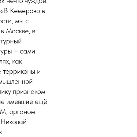
к нечто чуждое.
 «В Кемерово в
сти, мы с
в Москве, в
атурный
туры – сами
ях, как
е терриконы и
омышленной
лику признаком
 не имевшие ещё
СМ, органом
 Николай
к.