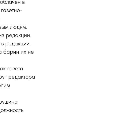
облачен в
 газетно-
:
ивым людям.
из редакции.
 в редакции.
а барин их не
ак газета
руг редактора
угим
крушина
должность