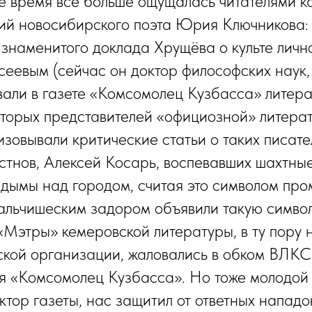
ое время всё больше ощущалась читателями ка
ий новосибирского поэта Юрия Ключникова:
 знаменитого доклада Хрущёва о культе лично
еевым (сейчас он доктор философских наук, 
али в газете «Комсомолец Кузбасса» литер
торых представителей «официозной» литера
зовывали критические статьи о таких писател
тнов, Алексей Косарь, воспевавших шахтны
дымы над городом, считая это символом пр
альчишеским задором объявили такую симво
 «Мэтры» кемеровской литературы, в ту пору
ской организации, жаловались в обком ВЛК
ся «Комсомолец Кузбасса». Но тоже молодой
ктор газеты, нас защитил от ответных нападо