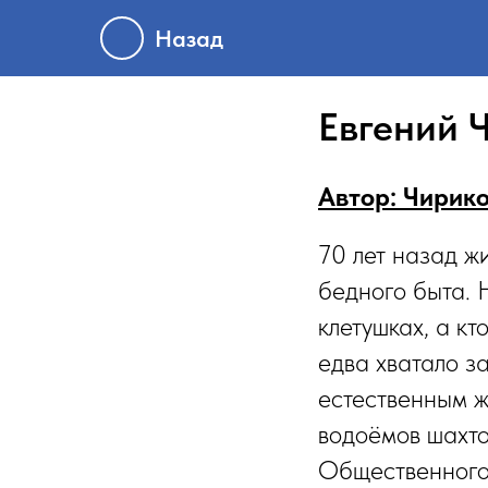
Назад
Евгений 
Автор: Чирик
70 лет назад ж
бедного быта. Н
клетушках, а кт
едва хватало з
естественным ж
водоёмов шахто
Общественного 