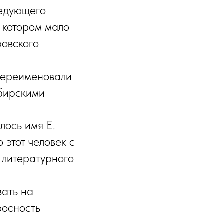
ведующего
 котором мало
ровского
переименовали
ибирскими
лось имя Е.
 этот человек с
 литературного
вать на
фосность