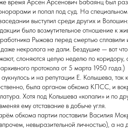
же время Арсен Арсенович Бабаянц был раз
онорарами и попал под суд. На специальном
аседании выступил среди других и Волошин
едакции было возмутительное отношение к ж
работника Рыжова перед смертью сплавили 
 даже некролога не дали. Бездушие — вот что
ают, слоняются целую неделю по коридору, 
 архивного протокола от 5 марта 1950 года.)
аукнулось и на репутации Е. Колышева, так к
ественно, была органом обкома КПСС, и вок
латура. Хотя под Колышева «копали» и по др
вменяя ему отставание в добыче угля.
арём обкома партии поставили Василия Мо
 впрочем, невыразительной личностью), а на 