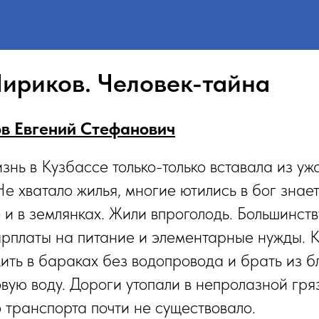
Чириков. Человек-тайна
ов Евгений Стефанович
изнь в Кузбассе только-только вставала из у
е хватало жилья, многие ютились в бог знает
о и в землянках. Жили впроголодь. Большинст
арплаты на питание и элементарные нужды. 
ить в бараках без водопровода и брать из 
вую воду. Дороги утопали в непролазной гря
транспорта почти не существовало.