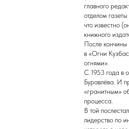
главного редак
отделом газеты
что известно (
книжного издат
После кончины
в «Огни Кузбас
огнями».
С 1953 года в 
Буравлёва. И п
«гранитным» об
процесса.
В той послеста
лидерство по и