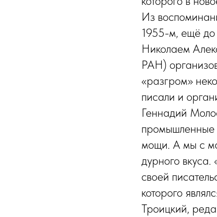
которого в нов
Из воспоминан
1955-м, ещё до
Николаем Алекс
РАН) организов
«разгром» неко
писали и органи
Геннадий Молос
промышленные 
мощи. А мы с м
дурного вкуса.
своей писатель
которого являл
Троицкий, реда