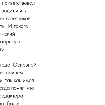
 приветствовал
 водиться в
уж газетчиков
ты. И такого
инский
кторскую
ти
 года. Основной
», причём
, так как имел
гда понял, что
 редактора
а, был в