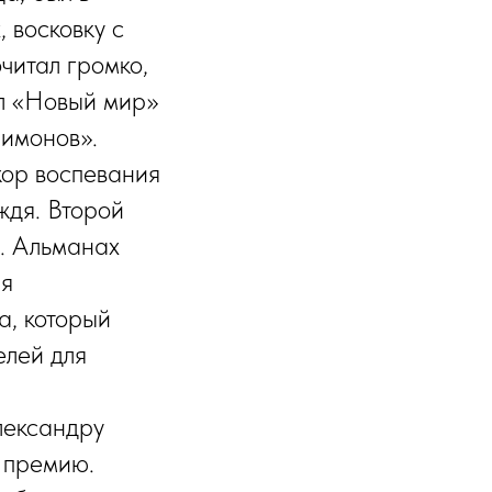
, восковку с
читал громко,
л «Новый мир»
имонов».
жор воспевания
ждя. Второй
». Альманах
ря
а, который
елей для
лександру
 премию.