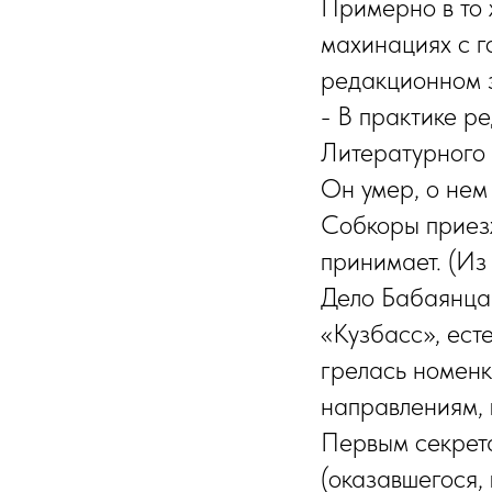
Примерно в то 
махинациях с г
редакционном з
- В практике р
Литературного 
Он умер, о нем
Собкоры приезж
принимает. (Из
Дело Бабаянца 
«Кузбасс», ест
грелась номенк
направлениям, 
Первым секрет
(оказавшегося,