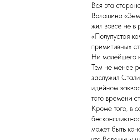
Вся эта сторон
Волошина «Земл
жил вовсе не в 
«Полупустая ко
примитивных ст
Ни малейшего н
Тем не менее р
заслужил Стали
идейном заквас
того времени с
Кроме того, в 
бесконфликтнос
может быть конф
что Волошину н