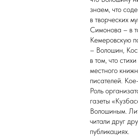
знаем, что сод
в творческих м
Симонова – в т
Кемеровскую по
– Волошин, Кос
в том, что стих
местного книжн
писателей. Кое-
Роль организат
газеты «Кузбас
Волошиным. Ли
читали друг др
публикациях.