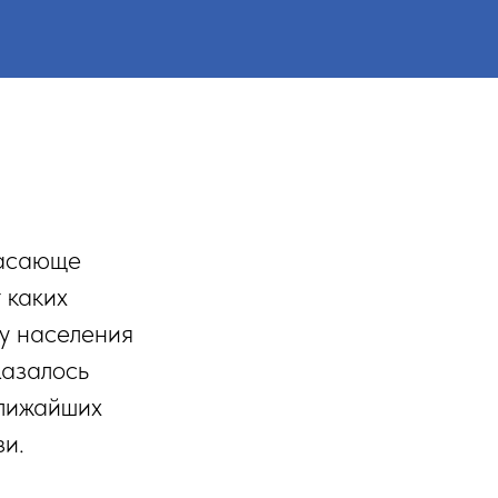
жасающе
 каких
ву населения
Казалось
ближайших
зи.