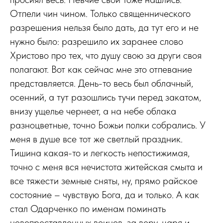
Отпели чин чином. Только священнического
разрешения нельзя было дать, да тут его и не
нужно было: разрешило их заранее слово
Христово про тех, что душу свою за други своя
полагают. Вот как сейчас мне это отпевание
представляется. День-то весь был облачный,
осенний, а тут разошлись тучи перед закатом,
внизу ущелье чернеет, а на небе облака
разноцветные, точно Божьи полки собрались. У
меня в душе все тот же светлый праздник.
Тишина какая-то и легкость непостижимая,
точно с меня вся нечистота житейская смыта и
все тяжести земные сняты, ну, прямо райское
состояние – чувствую Бога, да и только. А как
стал Одарченко по именам поминать
новопреставленных воинов, за веру, царя и