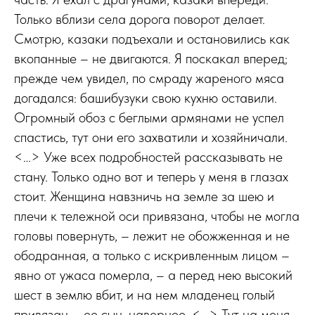
Только вблизи села дорога поворот делает.
Смотрю, казаки подъехали и остановились как
вкопанные – не двигаются. Я поскакал вперед;
прежде чем увидел, по смраду жареного мяса
догадался: башибузуки свою кухню оставили.
Огромный обоз с беглыми армянами не успел
спастись, тут они его захватили и хозяйничали.
<…> Уже всех подробностей рассказывать не
стану. Только одно вот и теперь у меня в глазах
стоит. Женщина навзничь на земле за шею и
плечи к тележной оси привязана, чтобы не могла
головы повернуть, – лежит не обожженная и не
ободранная, а только с искривленным лицом –
явно от ужаса померла, – а перед нею высокий
шест в землю вбит, и на нем младенец голый
привязан – ее сын, наверное. <…> Тут на меня