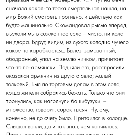
сначала какая-то тоска смертельная нашла, на
мир Божий смотреть противно, и действую как
будто машинально. Скомандовал рысью вперед,
въехали мы в сожженное село – чисто, ни кола
ни двора. Вдруг, видим, из сухого колодца чучело
какое-то карабкается… Вылез, замазанный,
ободранный, упал на землю ничком, причитает
что-то по-армянски. Подняли его, расспросили:
оказался армянин из другого села; малый
толковый. Был по торговым делам в этом селе,
когда жители собрались бежать. Только что они
тронулись, как нагрянули башибузуки, –
множество, говорит, сорок тысяч. Ну, ему,
конечно, не до счету было. Притаился в колодце.
Слышал вопли, да и так знал, чем кончилось.
Потом, слышит, башибузуки вернулись и на