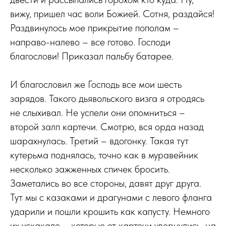
вижу, пришел час воли Божией. Сотня, раздайся!
Раздвинулось мое прикрытие пополам –
направо-налево – все готово. Господи
благослови! Приказал пальбу батарее.
И благословил же Господь все мои шесть
зарядов. Такого дьявольского визга я отродясь
не слыхивал. Не успели они опомниться –
второй залп картечи. Смотрю, вся орда назад
шарахнулась. Третий – вдогонку. Такая тут
кутерьма поднялась, точно как в муравейник
несколько зажженных спичек бросить.
Заметались во все стороны, давят друг друга.
Тут мы с казаками и драгунами с левого фланга
ударили и пошли крошить как капусту. Немного
их ускакало – которые от картечи увернулись, на