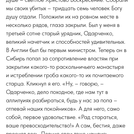
мы своих убитых – тридцать семь человек Богу
душу отдали. Положили их на ровном месте в
несколько рядов, глаза закрыли. Был у меня в
третьей сотне старый урядник, Одарченко,
великий начетчик и способностей удивительных.
В Англии был бы первым министром. Теперь он в
Сибирь попал за сопротивление властям при
закрытии какого-то раскольничьего монастыря
и истреблении гроба какого-то их почитаемого
старца. Кликнул я его. «Ну, – говорю, –
Одарченко, дело походное, где нам тут в
аллилуиях разбираться, будь у нас за попа –
отпевай наших покойников». А для него, само
собой, первое удовольствие. «Рад стараться,
ваше превосходительство!» А сам, бестия, даже
просиял весь. Певчие свои тоже нашлись.