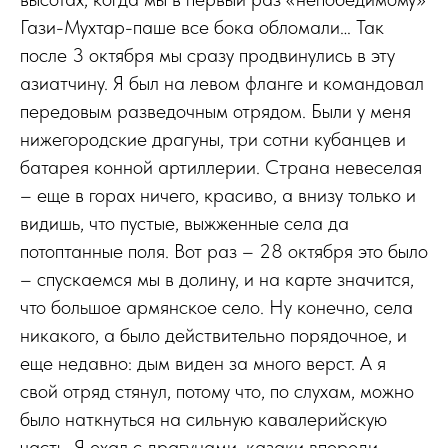
Гази-Мухтар-паше все бока обломали… Так
после 3 октября мы сразу продвинулись в эту
азиатчину. Я был на левом фланге и командовал
передовым разведочным отрядом. Были у меня
нижегородские драгуны, три сотни кубанцев и
батарея конной артиллерии. Страна невеселая
– еще в горах ничего, красиво, а внизу только и
видишь, что пустые, выжженные села да
потоптанные поля. Вот раз – 28 октября это было
– спускаемся мы в долину, и на карте значится,
что большое армянское село. Ну конечно, села
никакого, а было действительно порядочное, и
еще недавно: дым виден за много верст. А я
свой отряд стянул, потому что, по слухам, можно
было наткнуться на сильную кавалерийскую
часть. Я ехал с драгунами, казаки впереди.