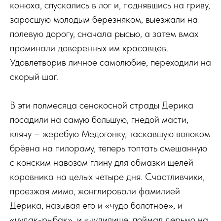
конюха, спускались в лог и, поднявшись на гриву,
заросшую молодым березняком, выезжали на
полевую дорогу, сначала рысью, а затем вмах
проминали доверенных им красавцев.
Удовлетворив личное самолюбие, переходили на
скорый шаг.
В эти полмесяца сенокосной страды Дерика
посадили на самую большую, гнедой масти,
клячу – жеребую Медогонку, таскавшую волоком
брёвна на пилораму, теперь топтать смешанную
с конским навозом глину для обмазки щелей
коровника на целых четыре дня. Счастливчики,
проезжая мимо, жонглировали фамилией
Дерика, называя его и «чудо болотное», и
«чудак-рыбак», и «чудилище, поймал дерьмо на