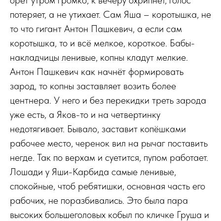
орёт утром громко, к вечеру охрипнет, голос
потеряет, а не утихает. Сам Яша – коротышка, не
то что гигант Антон Пашкевич, а если сам
коротышка, то и всё мелкое, короткое. Бабы-
накладчицы ленивые, копны кладут мелкие.
Антон Пашкевич как начнёт формировать
зарод, то копны заставляет возить более
центнера. У него и без перекидки треть зарода
уже есть, а Яков-то и на четвертинку
недотягивает. Бывало, заставит копёшками
рабочее место, черенок вил на рычаг поставить
негде. Так по верхам и суетится, пупом работает.
Лошади у Яши-Карбида самые ленивые,
спокойные, чтоб ребятишки, основная часть его
рабочих, не поразбивались. Это была пара
высоких большеголовых кобыл по кличке Груша и