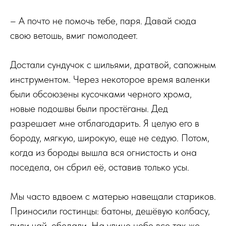
– А почто не помочь тебе, паря. Давай сюда
свою ветошь, вмиг помолодеет.
Достали сундучок с шильями, дратвой, сапожным
инструментом. Через некоторое время валенки
были обсоюзены кусочками черного хрома,
новые подошвы были простёганы. Дед
разрешает мне отблагодарить. Я целую его в
бороду, мягкую, широкую, еще не седую. Потом,
когда из бороды вышла вся огнистость и она
поседела, он сбрил её, оставив только усы.
Мы часто вдвоем с матерью навещали стариков.
Приносили гостинцы: батоны, дешёвую колбасу,
пили чай, обедали. На улице небо все так же