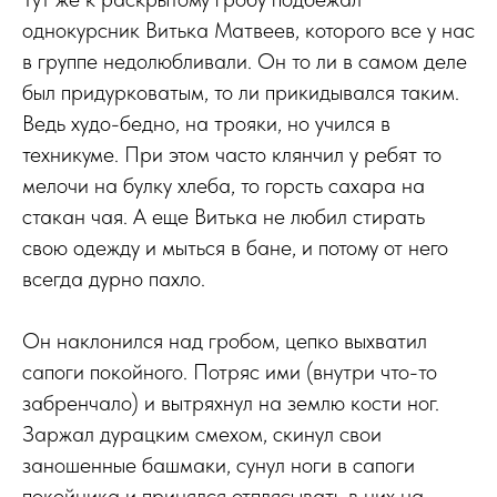
однокурсник Витька Матвеев, которого все у нас
в группе недолюбливали. Он то ли в самом деле
был придурковатым, то ли прикидывался таким.
Ведь худо-бедно, на трояки, но учился в
техникуме. При этом часто клянчил у ребят то
мелочи на булку хлеба, то горсть сахара на
стакан чая. А еще Витька не любил стирать
свою одежду и мыться в бане, и потому от него
всегда дурно пахло.
Он наклонился над гробом, цепко выхватил
сапоги покойного. Потряс ими (внутри что-то
забренчало) и вытряхнул на землю кости ног.
Заржал дурацким смехом, скинул свои
заношенные башмаки, сунул ноги в сапоги
покойника и принялся отплясывать в них на