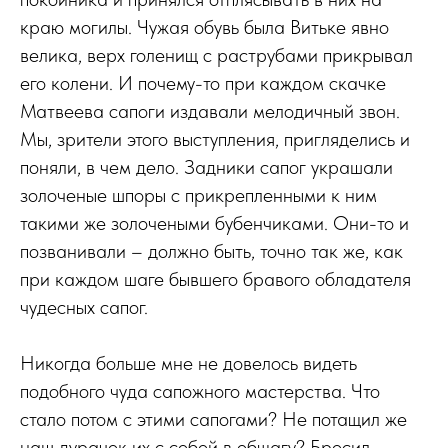
краю могилы. Чужая обувь была Витьке явно
велика, верх голенищ с раструбами прикрывал
его колени. И почему-то при каждом скачке
Матвеева сапоги издавали мелодичный звон.
Мы, зрители этого выступления, пригляделись и
поняли, в чем дело. Задники сапог украшали
золоченые шпоры с прикрепленными к ним
такими же золочеными бубенчиками. Они-то и
позванивали – должно быть, точно так же, как
при каждом шаге бывшего бравого обладателя
чудесных сапог.
Никогда больше мне не довелось видеть
подобного чуда сапожного мастерства. Что
стало потом с этими сапогами? Не потащил же
наш дурачок их с собой в общагу? Бросил,