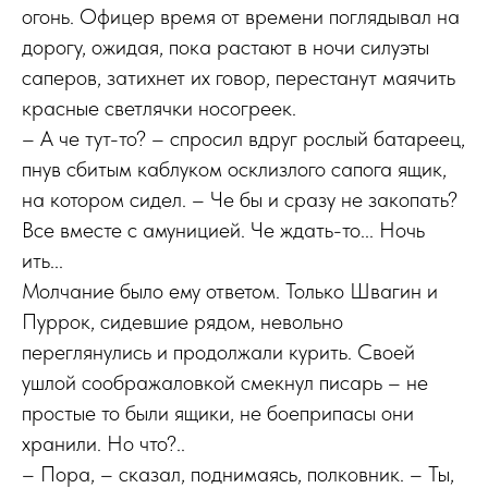
огонь. Офицер время от времени поглядывал на
дорогу, ожидая, пока растают в ночи силуэты
саперов, затихнет их говор, перестанут маячить
красные светлячки носогреек.
– А че тут-то? – спросил вдруг рослый батареец,
пнув сбитым каблуком осклизлого сапога ящик,
на котором сидел. – Че бы и сразу не закопать?
Все вместе с амуницией. Че ждать-то... Ночь
ить...
Молчание было ему ответом. Только Швагин и
Пуррок, сидевшие рядом, невольно
переглянулись и продолжали курить. Своей
ушлой соображаловкой смекнул писарь – не
простые то были ящики, не боеприпасы они
хранили. Но что?..
– Пора, – сказал, поднимаясь, полковник. – Ты,