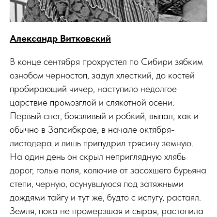
Александр Витковский
В конце сентября прохрустел по Сибири зябким
ознобом черностоп, задул хлесткий, до костей
пробирающий чичер, наступило недолгое
царствие промозглой и слякотной осени.
Первый снег, боязливый и робкий, выпал, как и
обычно в Запсибкрае, в начале октября-
листодера и лишь припудрил трясину земную.
На один день он скрыл неприглядную хлябь
дорог, голые поля, колючие от засохшего бурьяна
степи, черную, осунувшуюся под затяжными
дождями тайгу и тут же, будто с испугу, растаял.
Земля, пока не промерзшая и сырая, растопила