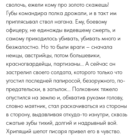
сволочь, ежели кому про золото скажешь!
Губы командира полка дрожали, и в такт им
приплясывал ствол нагана. Ему, боевому
офицеру, не единожды видевшему смерть, и
самому приходилось убивать, убивать много и
безжалостно. Но то были враги – сначала
немцы, австрийцы, потом большевики,
красногвардейцы, партизаны... А сейчас он
застрелил своего солдата, которого только что
угостил последней папиросой, безоружного, по-
предательски, в затылок... Полковник тяжело
опустился на землю и, обхватив руками голову,
словно маятник, стал раскачиваться из стороны
в сторону, выдавливая откуда-то изнутри, сквозь
сжатые зубы тихий, долгий и надрывный вой.
Хрипящий шепот писаря привел его в чувство.