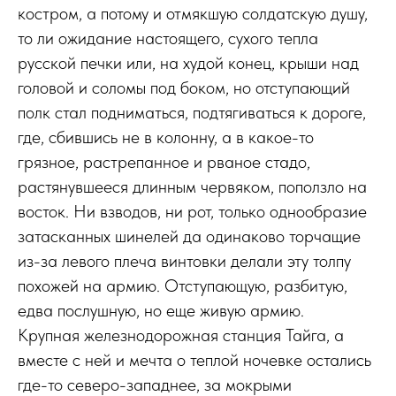
костром, а потому и отмякшую солдатскую душу,
то ли ожидание настоящего, сухого тепла
русской печки или, на худой конец, крыши над
головой и соломы под боком, но отступающий
полк стал подниматься, подтягиваться к дороге,
где, сбившись не в колонну, а в какое-то
грязное, растрепанное и рваное стадо,
растянувшееся длинным червяком, поползло на
восток. Ни взводов, ни рот, только однообразие
затасканных шинелей да одинаково торчащие
из-за левого плеча винтовки делали эту толпу
похожей на армию. Отступающую, разбитую,
едва послушную, но еще живую армию.
Крупная железнодорожная станция Тайга, а
вместе с ней и мечта о теплой ночевке остались
где-то северо-западнее, за мокрыми