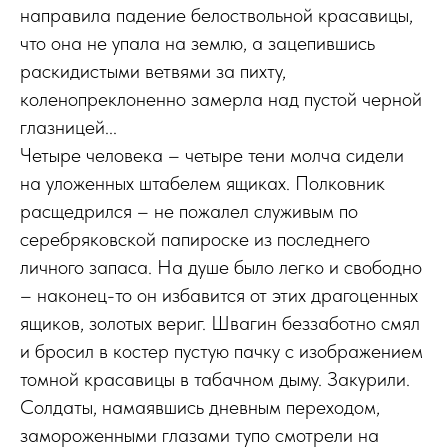
направила падение белоствольной красавицы,
что она не упала на землю, а зацепившись
раскидистыми ветвями за пихту,
коленопреклоненно замерла над пустой черной
глазницей...
Четыре человека – четыре тени молча сидели
на уложенных штабелем ящиках. Полковник
расщедрился – не пожалел служивым по
серебряковской папироске из последнего
личного запаса. На душе было легко и свободно
– наконец-то он избавится от этих драгоценных
ящиков, золотых вериг. Швагин беззаботно смял
и бросил в костер пустую пачку с изображением
томной красавицы в табачном дыму. Закурили.
Солдаты, намаявшись дневным переходом,
замороженными глазами тупо смотрели на