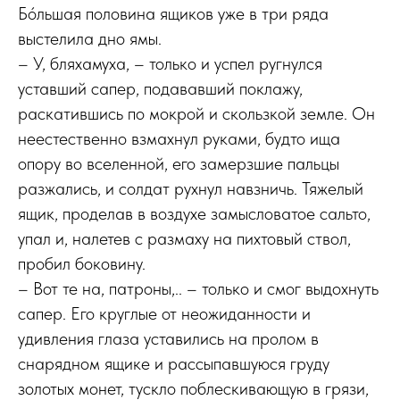
Бóльшая половина ящиков уже в три ряда
выстелила дно ямы.
– У, бляхамуха, – только и успел ругнулся
уставший сапер, подававший поклажу,
раскатившись по мокрой и скользкой земле. Он
неестественно взмахнул руками, будто ища
опору во вселенной, его замерзшие пальцы
разжались, и солдат рухнул навзничь. Тяжелый
ящик, проделав в воздухе замысловатое сальто,
упал и, налетев с размаху на пихтовый ствол,
пробил боковину.
– Вот те на, патроны,.. – только и смог выдох­нуть
сапер. Его круглые от неожиданности и
удивления глаза уставились на пролом в
снарядном ящике и рассыпавшуюся груду
золотых монет, тускло поблескивающую в грязи,