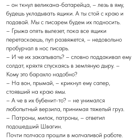
– он ткнул великана-батарейца, – лезь в яму,
будешь укладывать ящики. А ты стой с краю и
подавай. Мы с писарем будем их подносить.
– Грыжа опять вылезет, пока все ящики
перетаскаешь, пуп развяжется, – недовольно
пробурчал в нос писарь.
– И че их закапывать? – словно поддакивал ему
солдат, кряхтя спускаясь в земляную дыру. –
Кому это барахло надобно?
– На вон, прымай, – крикнул ему сапер,
стоявший на краю ямы.
– А че в их бубенит-то? – не унимался
любопытный верзила, принимая тяжелый груз.
– Патроны, милок, патроны, – ответил
подошедший Швагин.
Почти полчаса прошли в молчаливой работе.