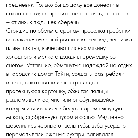
грешневик. Только бы до дому все донести в
сохранности: не пропить, не потерять, а главное
– от лихих людишек сберечь.
Стоящие по обеим сторонам проселка гребенки
остроконечных елей рвали в клочья кудель низко
плывущих туч, вычесывая из них мякину
холодного и мелкого дождя вперемешку со
снегом. Уставшие, обманутые надеждой на отдых
в городских домах Тайги, солдаты разгребали
ищерь, выкатывали из костров едва
пропекшуюся картошку, обжигая пальцы
разламывали ее, чистили от обуглившейся
кожуры и впивались в белую, паром пышущую
мякоть, сдобренную луком и солью. Медленно
шевелились черные от золы губы, зубы усердно
перемалывали ржаные сухари, запивался