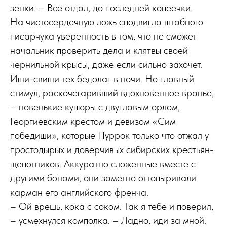
зенки. – Все отдал, до последней копеечки.
На чистосердечную ложь сподвигла штабного
писарчука уверенность в том, что не сможет
начальник проверить дела и клятвы своей
чернильной крысы, даже если сильно захочет.
Ищи-свищи тех бедолаг в ночи. Но главный
стимул, раскочегаривший вдохновенное вранье,
– новенькие купюры с двуглавым орлом,
Георгиевским крестом и девизом «Сим
победиши», которые Пуррок только что отжал у
простодырых и доверчивых сибирских крестьян-
щепотников. Аккуратно сложенные вместе с
другими бонами, они заметно оттопыривали
карман его английского френча.
– Ой врешь, кока с соком. Так я тебе и поверил,
– усмехнулся комполка. – Ладно, иди за мной.