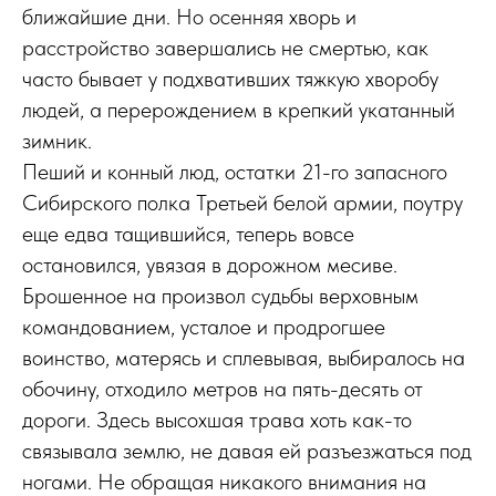
ближайшие дни. Но осенняя хворь и
расстройство завершались не смертью, как
часто бывает у подхвативших тяжкую хворобу
людей, а перерождением в крепкий укатанный
зимник.
Пеший и конный люд, остатки 21-го запасного
Сибирского полка Третьей белой армии, по­утру
еще едва тащившийся, теперь вовсе
остановился, увязая в дорожном месиве.
Брошенное на произвол судьбы верховным
командованием, усталое и продрогшее
воинство, матерясь и сплевывая, выбиралось на
обочину, отходило метров на пять-десять от
дороги. Здесь высохшая трава хоть как-то
связывала землю, не давая ей разъезжаться под
ногами. Не обращая никакого внимания на