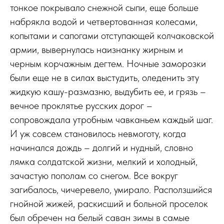
тонкое покрывало снежной сыпи, еще больше
набрякла водой и четвертованная колесами,
копытами и сапогами отступающей колчаковской
армии, вывернулась наизнанку жирным и
черным корчажным дегтем. Ночные заморозки
были еще не в силах выстудить, оледенить эту
жидкую кашу-размазню, выдубить ее, и грязь –
вечное проклятье русских дорог –
сопровождала утробным чавканьем каждый шаг.
И уж совсем становилось невмоготу, когда
начинался дождь – долгий и нудный, словно
лямка солдатской жизни, мелкий и холодный,
зачастую пополам со снегом. Все вокруг
загибалось, чичеревело, умирало. Расползшийся
гнойной жижей, раскисший и больной проселок
был обречен на белый саван зимы в самые