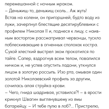
перемешанной с ночным мраком.
– Деньжищ-то, деньжищ сколь... Аж жуть!
Встав на колени, он пригоршней, будто воду из
лужи, зачерпнул блестящие десятирублевики с
профилем Николая II и, поднеся к лицу, с наив­
ным восторгом рассматривал червонцы, тускло
поблескивающие в огненных сполохах костра.
Сухой хлесткий выстрел эхом прокатился по
тайге. Сапер, вздрогнув всем телом, повалился
ничком и, не успев опустить ладони, уткнулся
лицом в золотую россыпь. Изо рта, омывая один
золотой Николаевский профиль за другим,
сочилась алая струйка крови.
– Чего, гнида шадривая, уставился?! – в ярости
крикнул Швагин выглянувшему из ямы
батарейцу. – И тебе пулю в лоб?... Пристрелю,