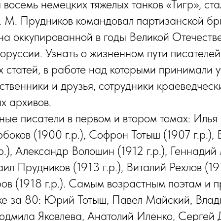
я восемь немецких тяжелых танков «Тигр», ст
. М. Прудников командовал партизанской б
а оккупированной в годы Великой Отечеств
оруссии. Узнать о жизненном пути писателей
 статей, в работе над которыми принимали 
твенники и друзья, сотрудники краеведческ
х архивов.
ые писатели в первом и втором томах: Илья
орбоков (1900 г.р.), Софрон Тотыш (1907 г.р.)
.р.), Александр Волошин (1912 г.р.), Геннади
аил Прудников (1913 г.р.), Виталий Рехлов (191
в (1918 г.р.). Самым возрастным поэтам и 
же за 80: Юрий Тотыш, Павел Майский, Вла
дмила Яковлева, Анатолий Иленко, Сергей 