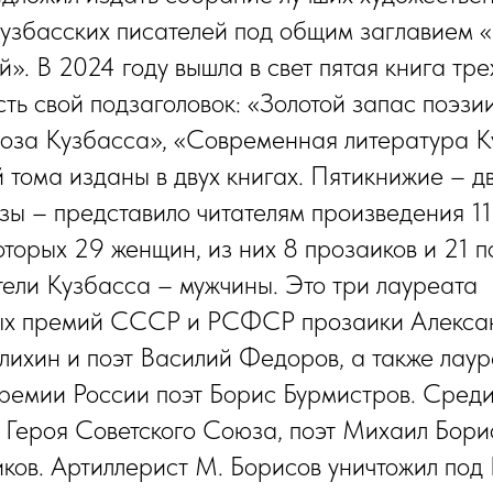
узбасских писателей под общим заглавием 
». В 2024 году вышла в свет пятая книга тре
сть свой подзаголовок: «Золотой запас поэзи
оза Кузбасса», «Современная литература К
й тома изданы в двух книгах. Пятикнижие – д
озы – представило читателям произведения 1
оторых 29 женщин, из них 8 прозаиков и 21 п
ели Кузбасса – мужчины. Это три лауреата
ых премий СССР и РСФСР прозаики Алекса
ихин и поэт Василий Федоров, а также лау
ремии России поэт Борис Бурмистров. Среди
а Героя Советского Союза, поэт Михаил Бори
ов. Артиллерист М. Борисов уничтожил под