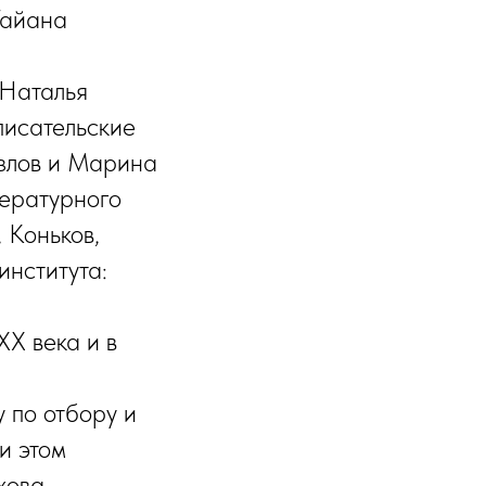
Тайана
 Наталья
писательские
озлов и Марина
тературного
 Коньков,
института:
XX века и в
 по отбору и
и этом
хова,