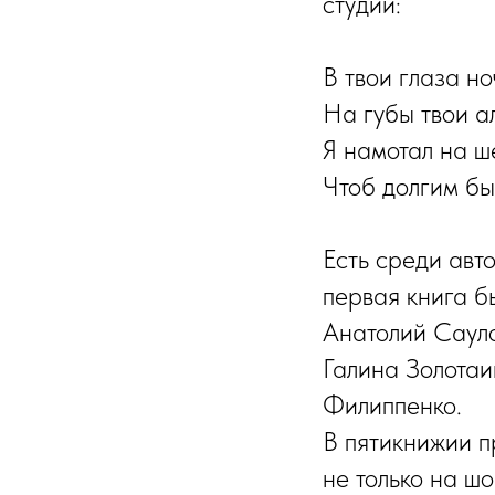
студии:
В твои глаза н
На губы твои ал
Я намотал на ш
Чтоб долгим бы
Есть среди авт
первая книга б
Анатолий Саул
Галина Золота
Филиппенко.
В пятикнижии п
не только на шо