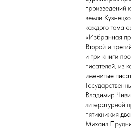
произведений к
земли Кузнецкой
каждого тома е
«Избранная пр
Второй и трети
и три книги пр
писателей, из к
именитые писат
Государственн
Владимир Чивил
литературной п
пяти­книжия дв
Михаил Прудник