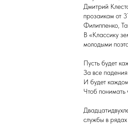
Дмитрий Клесто
прозаикам от 3
Филиппенко, Т
В «Классику зе
молодыми поэта
Пусть будет ка
За все падения
И будет каждом
Чтоб понимать 
Двадцатидвухле
службы в рядах