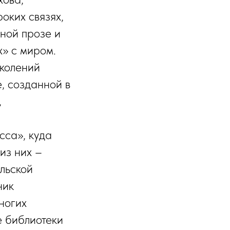
оких связях,
нной прозе и
х» с миром.
колений
, созданной в
,
сса», куда
из них –
льской
ник
ногих
е библиотеки