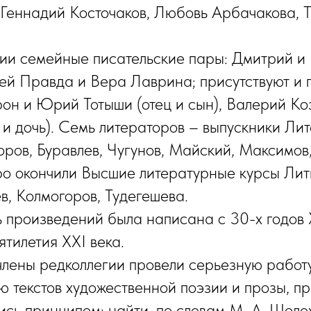
Геннадий Косточаков, Любовь Арбачакова, 
жии семейные писательские пары: Дмитрий и
й Правда и Вера Лаврина; присутствуют и 
он и Юрий Тотыши (отец и сын), Валерий К
 и дочь). Семь литераторов – выпускники Ли
оров, Буравлев, Чугунов, Майский, Максимов,
ро окончили Высшие лите­ратурные курсы Лит
в, Колмогоров, Тудегешева.
 произведений была написана с 30-х годов 
ятилетия XXI века.
члены редколлегии провели серь­езную работу
 текстов художественной поэзии и прозы, пр
ись принципом: найти, по словам М. А. Шоло