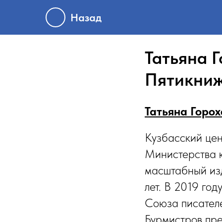
Назад
Татьяна 
Пятикниж
Татьяна Горох
Кузбасский цен
Министерства к
масштабный изд
лет. В 2019 го
Союза писателе
Бурмистров пре