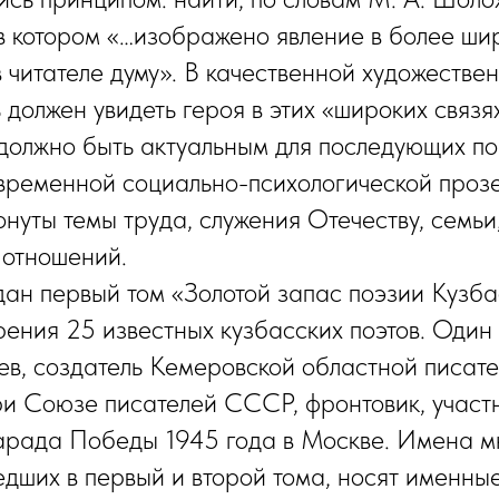
в котором «…изображено явление в более шир
в читателе думу». В качественной художестве
 должен увидеть героя в этих «широких связя
должно быть актуальным для последующих по
овременной социально-психологической прозе
онуты темы труда, служения Отечеству, семьи
 отношений.
дан первый том «Золотой запас поэзии Кузба
рения 25 известных кузбасских поэтов. Один 
ев, создатель Кемеровской областной писате
и Союзе писателей СССР, фронтовик, участ
арада Победы 1945 года в Москве. Имена м
едших в первый и второй тома, носят именны