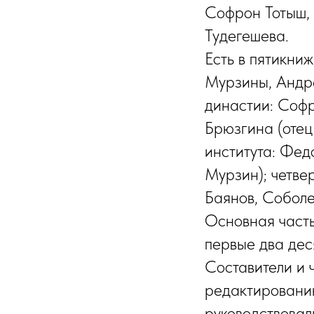
Софрон Тотыш, 
Тудегешева.
Есть в пятикни
Мурзины, Андре
династии: Софр
Брюзгина (отец
института: Фед
Мурзин); четве
Баянов, Соболе
Основная часть
первые два дес
Составители и 
редактированию
руководствовал