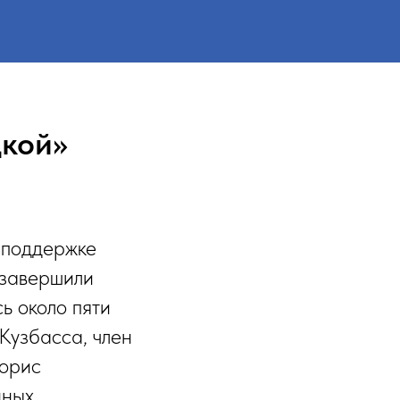
цкой»
 поддержке
 завершили
ь около пяти
Кузбасса, член
Борис
нных