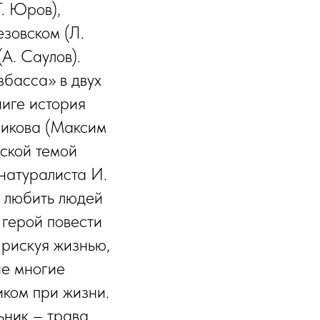
Г. Юров),
езовском (Л.
(А. Саулов).
басса» в двух
ниге история
чикова (Максим
еской темой
-натуралиста И.
, любить людей
 герой повести
 рискуя жизнью,
ие многие
ком при жизни.
ьник – трава