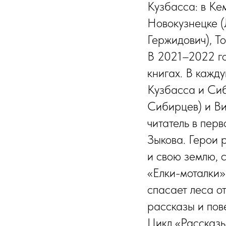
Кузбасса: в Ке
Новокузнецке (
Гержидович), То
В 2021–2022 го
книгах. В кажду
Кузбасса и Сиб
Сибирцев) и Ви
читатель в пер
Зыкова. Герои 
и свою землю, 
«Елки-моталки»
спасает леса о
рассказы и пов
Цикл «Рассказы