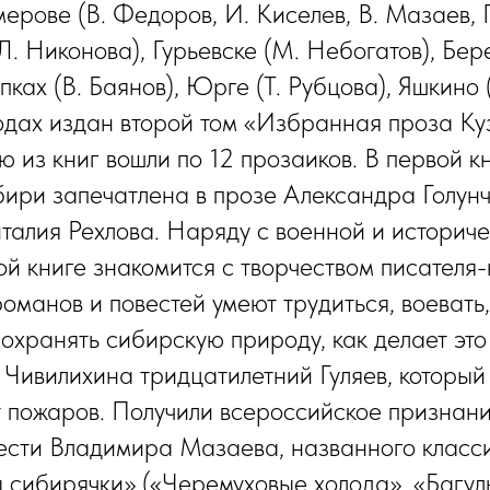
мерове (В. Федоров, И. Киселев, В. Мазаев, 
Л. Никонова), Гурьевске (М. Небогатов), Бер
пках (В. Баянов), Юрге (Т. Рубцова), Яшкино 
дах издан второй том «Избранная проза Куз
ю из книг вошли по 12 прозаиков. В первой к
ири запечатлена в прозе Александра Голун
талия Рехлова. Наряду с военной и историч
вой книге знакомится с творчеством писателя
романов и повестей умеют трудиться, воевать
сохранять сибирскую природу, как делает это
 Чивилихина тридцатилетний Гуляев, который
т пожаров. Получили всероссийское признан
ести Владимира Мазаева, названного класси
 сибирячки» («Черемуховые холода», «Багул