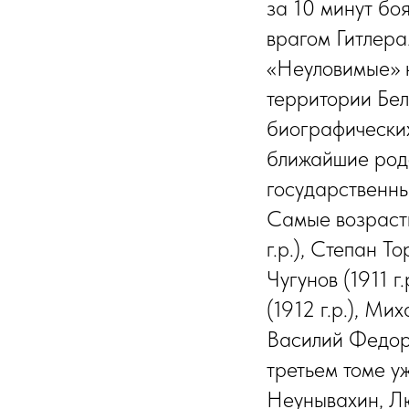
за 10 минут бо
врагом Гитлера
«Неуловимые» н
территории Бел
биографических
ближайшие родс
государственны
Самые возрастн
г.р.), Степан Т
Чугунов (1911 г
(1912 г.р.), Мих
Василий Федоро
третьем томе у
Неунывахин, Лю