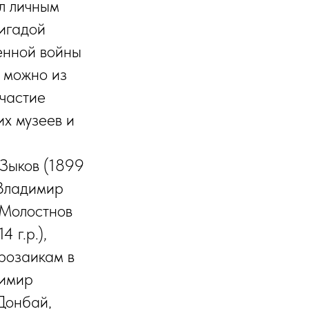
ал личным
ригадой
енной войны
 можно из
участие
их музеев и
 Зыков (1899
, Владимир
й Молостнов
4 г.р.),
прозаикам в
димир
Донбай,