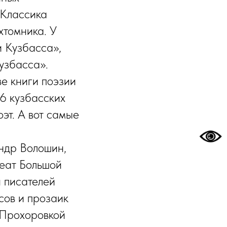
«Классика
хтомника. У
и Кузбасса»,
узбасса».
ве книги поэзии
16 кузбасских
оэт. А вот самые
ндр Волошин,
реат Большой
 писателей
сов и прозаик
 Прохоровкой