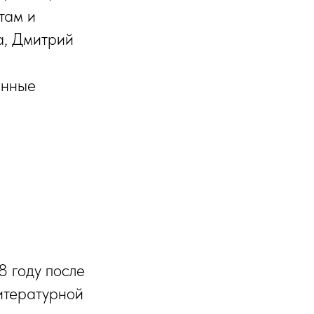
там и
а, Дмитрий
анные
8 году после
литературной