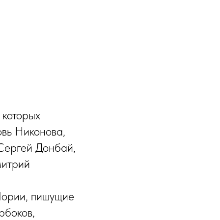
 которых
овь Никонова,
Сергей Донбай,
митрий
Шории, пишущие
рбоков,