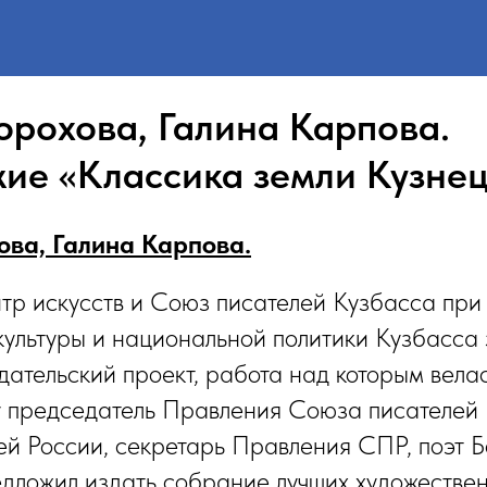
Горохова, Галина Карпова.
ие «Классика земли Кузне
ова, Галина Карпова.
тр искусств и Союз писателей Кузбасса при
ультуры и национальной политики Кузбасса
ательский проект, работа над которым велас
ду председатель Правления Союза писателей 
й России, секретарь Правления СПР, поэт 
дложил издать собрание лучших художестве