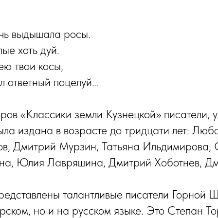
очь выдышала росы.
ые хоть дуй.
ею твои косы,
л ответный поцелуй…
оров «Классики земли Кузнецкой» писатели, у
ыла издана в возрасте до тридцати лет: Люб
ов, Дмитрий Мурзин, Татьяна Ильдимирова, 
ина, Юлия Лавряшина, Дмитрий Хоботнев, Д
редставлены талантливые писатели Горной 
рском, но и на русском языке. Это Степан То