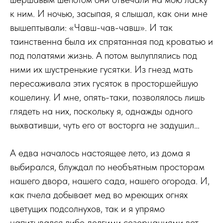
к ним. И ночью, засыпая, я слышал, как они мне
вышептывали: «Чавш-чав-чавш». И так
таинственна была их спрятанная под кроватью и
под полатями жизнь. А потом вылуплялись под
ними их шустренькие гусятки. Из гнезд мать
пересаживала этих гусяток в просторшейшую
кошелину. И мне, опять-таки, позволялось лишь
глядеть на них, поскольку я, однажды одного
выхвативши, чуть его от восторга не задушил…
А едва началось настоящее лето, из дома я
выбирался, блуждал по необъятным просторам
нашего двора, нашего сада, нашего огорода. И,
как пчела добывает мед во мреющих огнях
цветущих подсолнухов, так и я упрямо
напитывался либо долгими созерцаниями вот