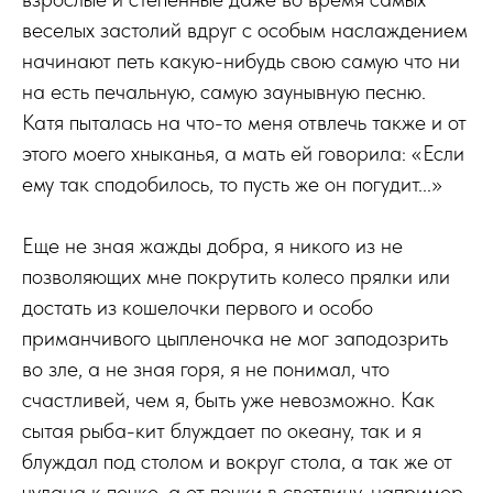
веселых застолий вдруг с особым наслаждением
начинают петь какую-нибудь свою самую что ни
на есть печальную, самую заунывную песню.
Катя пыталась на что-то меня отвлечь также и от
этого моего хныканья, а мать ей говорила: «Если
ему так сподобилось, то пусть же он погудит...»
Еще не зная жажды добра, я никого из не
позволяющих мне покрутить колесо прялки или
достать из кошелочки первого и особо
приманчивого цыпленочка не мог заподозрить
во зле, а не зная горя, я не понимал, что
счастливей, чем я, быть уже невозможно. Как
сытая рыба-кит блуждает по океану, так и я
блуждал под столом и вокруг стола, а так же от
чулана к печке, а от печки в светлицу, например,