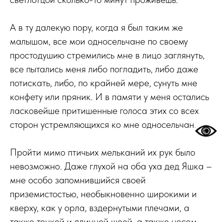
А в ту далекую пору, когда я был таким же
малышом, все мои односельчане по своему
простодушию стремились мне в лицо заглянуть,
все пытались меня либо погладить, либо даже
потискать, либо, по крайней мере, сунуть мне
конфету или пряник. И в памяти у меня остались
ласковейше притишенные голоса этих со всех
сторон устремляющихся ко мне односельчан.
Пройти мимо птичьих мельканий их рук было
невозможно. Даже глухой на оба уха дед Яшка –
мне особо запомнившийся своей
приземистостью, необыкновенно широкими и
кверху, как у орла, вздернутыми плечами, а
также тонкой и длинной шеей, а также носом