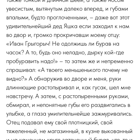
увесистым, вытянутым далеко вперед, и губами
впалыми, будто проглоченными, – даже вот этот
удивительнейший дед Яшка если заходил к нам
во двор и, громко прокричавши моему отцу:
«Иван Грыгорыч! Не одолжишь ли бурав на
часок? А то, будь оно неладно, дырку кой-где
пробуравить надо!» – то затем же и непременно
спрашивал: «А твоего меньшенького почему не
видно?» А обнаружив во дворе и меня, руки
длиннющие растопыривал и, как гусак, шел мне
навстречу. А затем, с растопыренными руками,
обмирал, и непонятные губы его раздвигались в
улыбке, а глаза умилительнейше зажмуривались.
Отец подавал ему свой плотницкий, свой
тяжеленный, не магазинный, в кузне выкованный
и на каменном круге заточенный бурав, что-то и