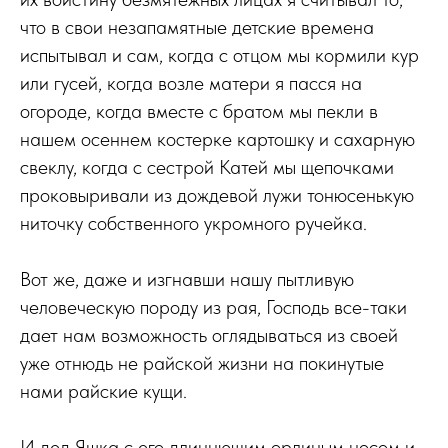
что в свои незапамятные детские времена
испытывал и сам, когда с отцом мы кормили кур
или гусей, когда возле матери я пасся на
огороде, когда вместе с братом мы пекли в
нашем осеннем костерке картошку и сахарную
свеклу, когда с сестрой Катей мы щепочками
проковыривали из дождевой лужи тонюсенькую
ниточку собственного укромного ручейка.
Вот же, даже и изгнавши нашу пытливую
человеческую породу из рая, Господь все-таки
дает нам возможность оглядываться из своей
уже отнюдь не райской жизни на покинутые
нами райские кущи.
И дед Яшка с его длиннющим орлиным носом и