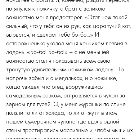
потянулся к ножичку, а брат с великою
важностью меня предостерег: «Этот нож такой
сильный, что у тебя он из рук, как царапучий кот,
вырвется, и сделает тебе бо-бо…» И
осторожненько уколол меня кончиком лезвия в
ладонь. «Бо-бо! Бо-бо!» – с не меньшей
важностью стал я показывать всем свою
тронутую удивительным ножичком ладонь. Но
напрочь забыл и о медальках, и о ножичке,
когда увидел, что отец, вооружившись
самодельным совком, отправляется в чулан за
зерном для гусей. О, у меня мурашки по спине
ползли то ли от холода, то ли от жути в этом
нашем сумеречном чулане, где вдоль одной
стены простирались массивные и, чтобы мыши их
не прогрызли, окованные железом закрома, а