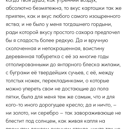
абсолютно безмятежна, то вкус картошки так же
приятен, как и вкус любого самого изощренного
яства; и не было у меня тогдашнего гордыни,
ради которой вкусу простого сахара предпочел
бы я сладость более редкую. Да и вручную
сколоченная и непокрашенная, воистину
деревянная табуретка с её за многие годы
отполированными до янтарного блеска жилами,
с буграми её твердейших сучьев, с её, между
толстых ножек, перекладинками, о которые
можно упереть свои не достающие до пола
пятки, была для меня тем же самым, что и для
кого-то иного дорогущее кресло; да и ничто, –
ни золото, ни серебро – так завораживающе не
блестит под солнцем, как живая капля на
промытом дождем оконном стекле, ничто так не