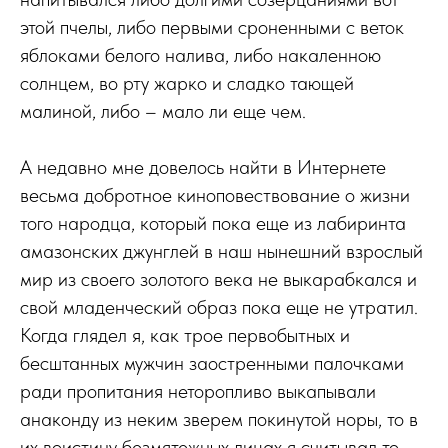
этой пчелы, либо первыми сроненными с веток
яблоками белого налива, либо накаленною
солнцем, во рту жарко и сладко тающей
малиной, либо – мало ли еще чем.
А недавно мне довелось найти в Интернете
весьма добротное киноповествование о жизни
того народца, который пока еще из лабиринта
амазонских джунглей в наш нынешний взрослый
мир из своего золотого века не выкарабкался и
свой младенческий образ пока еще не утратил.
Когда глядел я, как трое первобытных и
бесштанных мужчин заостренными палочками
ради пропитания неторопливо выкапывали
анаконду из неким зверем покинутой норы, то в
их воистину безмятежных лицах я считывал то,