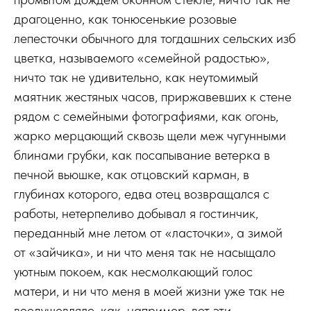
драгоценно, как тонюсенькие розовые
лепесточки обычного для тогдашних сельских изб
цветка, называемого «семейной радостью»,
ничто так не удивительно, как неутомимый
маятник жестяных часов, приржавевших к стене
рядом с семейными фотографиями, как огонь,
жарко мерцающий сквозь щели меж чугунными
блинами грубки, как посапывание ветерка в
печной вьюшке, как отцовский карман, в
глубинах которого, едва отец возвращался с
работы, нетерпеливо добывал я гостинчик,
переданный мне летом от «ласточки», а зимой
от «зайчика», и ни что меня так не насыщало
уютным покоем, как несмолкающий голос
матери, и ни что меня в моей жизни уже так не
воодушевляло, как, например, вот эти