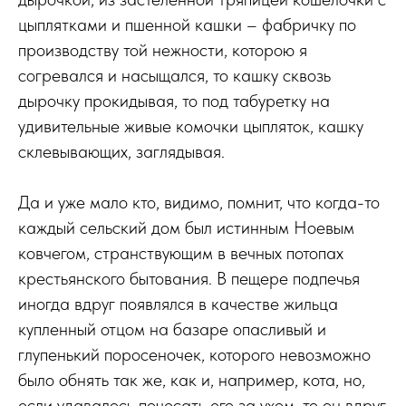
цыплятками и пшенной кашки – фабричку по
производству той нежности, которою я
согревался и насыщался, то кашку сквозь
дырочку прокидывая, то под табуретку на
удивительные живые комочки цыпляток, кашку
склевывающих, заглядывая.
Да и уже мало кто, видимо, помнит, что когда-то
каждый сельский дом был истинным Ноевым
ковчегом, странствующим в вечных потопах
крестьянского бытования. В пещере подпечья
иногда вдруг появлялся в качестве жильца
купленный отцом на базаре опасливый и
глупенький поросеночек, которого невозможно
было обнять так же, как и, например, кота, но,
если удавалось почесать его за ухом, то он вдруг