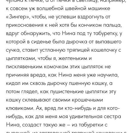
к совсем уж волшебной швейной машинке
«Зингер», чтобы, не успевши вздрогнуть от
прикосновения к ней хотя бы кончиком пальца,
вдруг обнаружить, что Нина под ту табуретку, у
которой в сиденье была дырочка от выпавшего
сучка, ставит устланную тряпицей кошелочку с
цыплятками, чтобы я, желтеньким и
писклявеньким комочкам этих цыпляток не
причиняя вреда, как Нина меня уже научила,
кидал им сквозь дырочку пшенную кашку, а
потом глядел, как пушистенькие цыплятки эту
кашку склевывают своими крошечными
клювиками. Ах, вряд ли кто-нибудь и для кого-
нибудь, как для меня моя удивительная сестра
Нина, создаст такую же – из табуретки с
дырочкой, из застеленной тряпицей кошелочки с