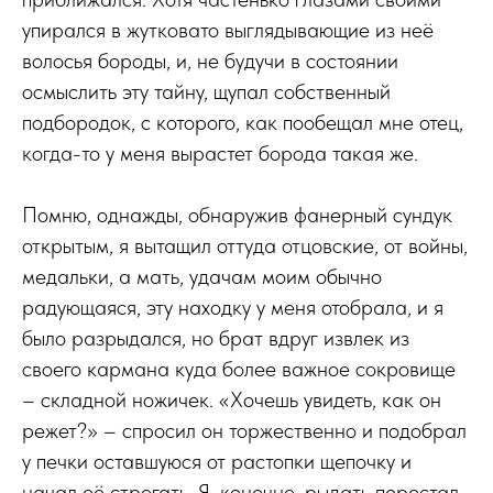
упирался в жутковато выглядывающие из неё
волосья бороды, и, не будучи в состоянии
осмыслить эту тайну, щупал собственный
подбородок, с которого, как пообещал мне отец,
когда-то у меня вырастет борода такая же.
Помню, однажды, обнаружив фанерный сундук
открытым, я вытащил оттуда отцовские, от войны,
медальки, а мать, удачам моим обычно
радующаяся, эту находку у меня отобрала, и я
было разрыдался, но брат вдруг извлек из
своего кармана куда более важное сокровище
– складной ножичек. «Хочешь увидеть, как он
режет?» – спросил он торжественно и подобрал
у печки оставшуюся от растопки щепочку и
начал её строгать. Я, конечно, рыдать перестал,