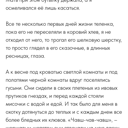
осмеливался её лишь касаться.
Все те несколько первых дней жизни теленка,
пока его не переселяли в коровий хлев, я не
отходил от него, то трогал его шелковую шерстку,
то просто глядел в его сказочные, в длинных
ресницах, глаза.
А к весне под кроватью светлой комнаты и под
полатями черной комнаты вдруг поселялись
гусыни. Они сидели в своих плетеных из ивовых
прутиков гнездах, и перед каждой стояли
мисочки с водой и едой. И так было для меня в
охотку дотянуться до теплых и с каждым днем все
более бледных их клювов. «Чавш-чав-чавш», –
шершавым шепотом они отвечали на мою ласку