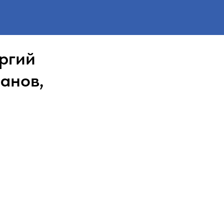
ргий
анов,