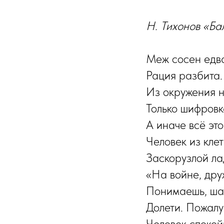
Н. Тихонов «Ба
Меж сосен едва
Рация разбита. 
Из окружения н
Только шифровк
А иначе всё это
Человек из клет
Заскорузлой ла
«На войне, дру
Понимаешь, шан
Долети. Пожалу
Человек спокойн