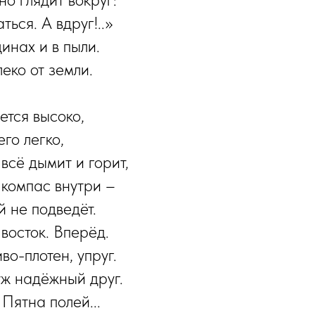
ься. А вдруг!..»
инах и в пыли.
еко от земли.
ется высоко,
го легко,
всё дымит и горит,
 компас внутри –
й не подведёт.
 восток. Вперёд.
о-плотен, упруг.
уж надёжный друг.
 Пятна полей...