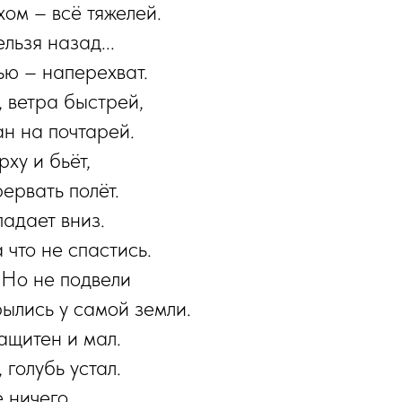
ом – всё тяжелей.
льзя назад...
ью – наперехват.
 ветра быстрей,
н на почтарей.
ху и бьёт,
ервать полёт.
адает вниз.
 что не спастись.
. Но не подвели
ылись у самой земли.
ащитен и мал.
 голубь устал.
 ничего.