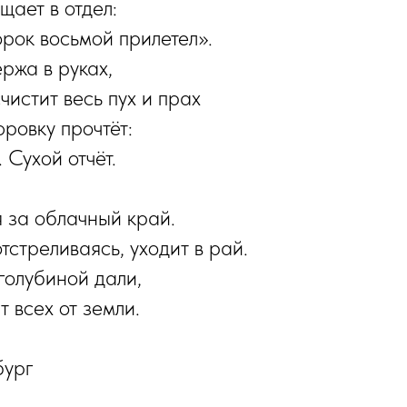
ает в отдел:
орок восьмой прилетел».
ржа в руках,
чистит весь пух и прах
ровку прочтёт:
 Сухой отчёт.
 за облачный край.
тстреливаясь, уходит в рай.
 голубиной дали,
 всех от земли.
бург