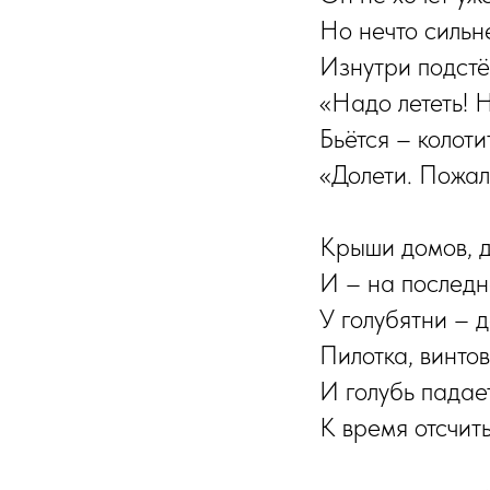
Но нечто сильн
Изнутри подстёг
«Надо лететь! Н
Бьётся – колоти
«Долети. Пожал
Крыши домов, д
И – на последн
У голубятни – 
Пилотка, винтов
И голубь падает
К время отсчи