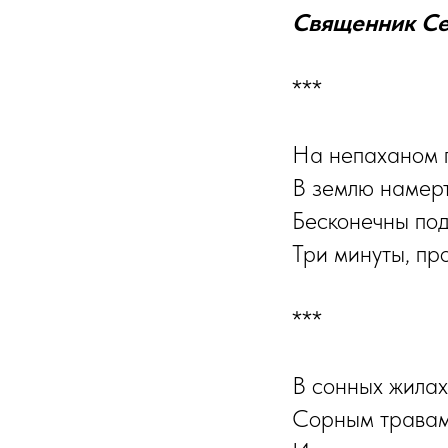
Священник Се
***
На непаханом 
В землю намерт
Бесконечны по
Три минуты, про
***
В сонных жилах
Сорным травам 