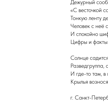
Дежурный сообщ
«С весточкой с
Тонкую ленту де
Человек с неё с
И спокойно шиф
Цифры и факты.
Солнце садится
Разведгруппа, о
И где-то там, в
Крылья возносят
г. Санкт-Петер