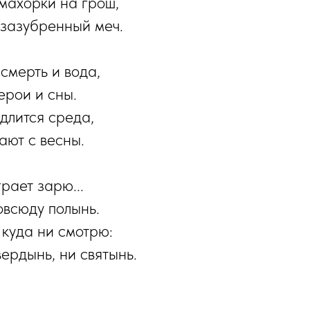
махорки на грош,
зазубренный меч.
смерть и вода,
ерои и сны.
 длится среда,
ают с весны.
рает зарю...
овсюду полынь.
 куда ни смотрю:
вердынь, ни святынь.