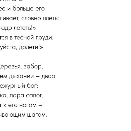
ее и больше его
ивает, словно плеть:
адо лететь!»
тся в тесной груди:
уйста, долети!»
еревья, забор,
ем дыхании – двор.
дежурный бог:
ка, пара сапог.
 к его ногам –
тывающим шагам.