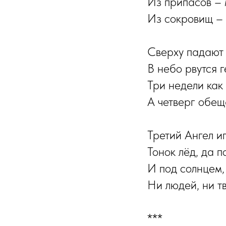
Из припасов – 
Из сокровищ – 
Сверху падают 
В небо рвутся г
Три недели как
А четверг обещ
Третий Ангел иг
Тонок лёд, да п
И под солнцем,
Ни людей, ни т
***