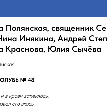
а Полянская, священник Се
Нина Инякина, Андрей Степ
а Краснова, Юлия Сычёва
янская
ОЛУБЬ № 48
и в крови запеклось,
вал его вкось.