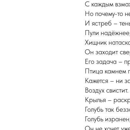
С каждым взмах
Но почему-то не
И ястреб – тен
Пули надёжнее,
Хищник натаска
Он заходит свер
Его задача – пр
Птица камнем п
Кажется – ни за
Воздух свистит
Крылья – раскр
Голубь так безз
Голубь изранен,
Он не хочет уже