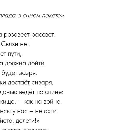
ллада о синем пакете»
 розовеет рассвет.
Связи нет.
ет пути,
а должна дойти.
 будет зазря.
ки достаёт сизаря,
донью ведёт по спине:
жище, – как на войне.
сы у нас – не ахти.
йста, долети!»
о глядит вокруг: