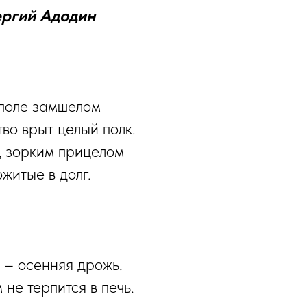
ргий Адодин
поле замшелом
во врыт целый полк.
д зорким прицелом
житые в долг.
 – осенняя дрожь.
не терпится в печь.