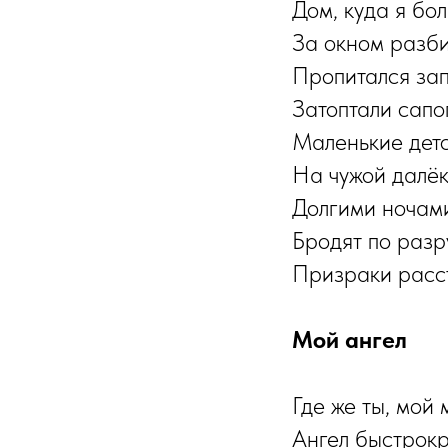
Дом, куда я бол
За окном разб
Пропитался за
Затоптали сапо
Маленькие детс
На чужой далёк
Долгими ночами
Бродят по разр
Призраки расс
Мой ангел
Где же ты, мой 
Ангел быстрокр