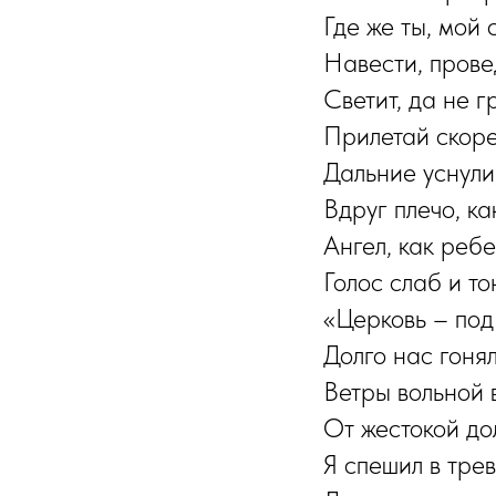
Где же ты, мой 
Навести, прове
Светит, да не г
Прилетай скоре
Дальние уснули,
Вдруг плечо, ка
Ангел, как ребе
Голос слаб и то
«Церковь – под
Долго нас гоня
Ветры вольной 
От жестокой дол
Я спешил в трев