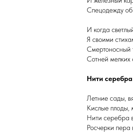
И железный кар
Спецодежду обы
И когда светлы
Я своими стиха
Смертоносный 
Сотней мелких 
Нити серебра
Летние сады, в
Кислые плоды, 
Нити серебра в
Росчерки пера 