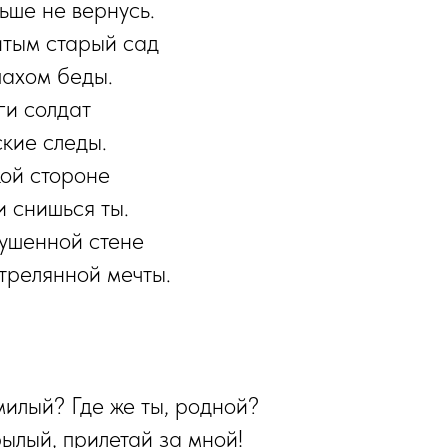
ьше не вернусь.
итым старый сад
пахом беды.
ги солдат
кие следы.
ой стороне
 снишься ты.
ушенной стене
трелянной мечты.
милый? Где же ты, родной?
ылый, прилетай за мной!