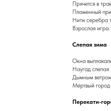
Прячется в трав
Пламенный прив
Нити серебра т
Взрослая игра. 
Слепая зима
Окна выплакали
Наугад слепая 
Дымным ветром 
Мёртвый город з
Перекати-гор