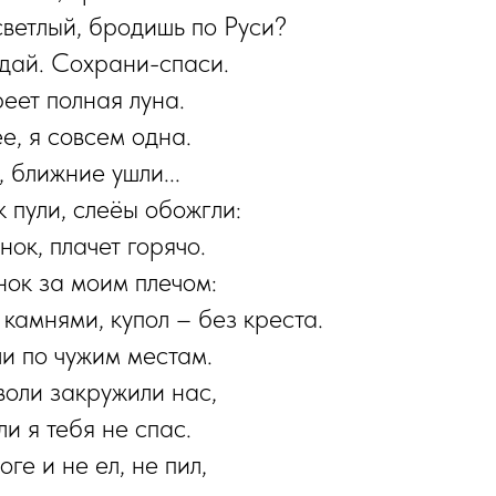
светлый, бродишь по Руси?
дай. Сохрани-спаси.
реет полная луна.
е, я совсем одна.
 ближние ушли...
к пули, слеёы обожгли:
нок, плачет горячо.
нок за моим плечом:
 камнями, купол – без креста.
ли по чужим местам.
воли закружили нас,
и я тебя не спас.
оге и не ел, не пил,