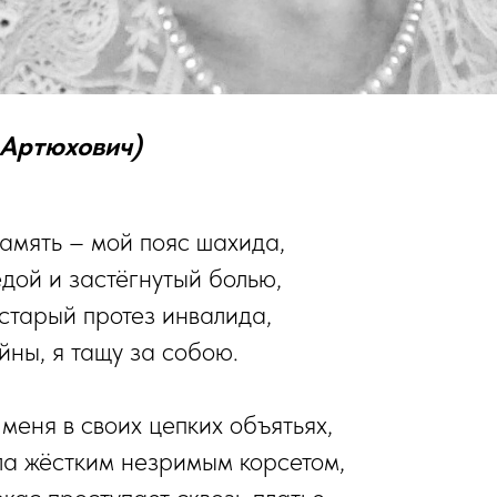
Артюхович)
амять – мой пояс шахида,
ой и застёгнутый болью,
старый протез инвалида,
йны, я тащу за собою.
меня в своих цепких объятьях,
а жёстким незримым корсетом,