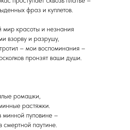
кас проступает сквозь платье –
денных фраз и куплетов.
й мир красоты и незнания
ми взорву и разрушу,
тротил – мои воспоминания –
осколков пронзят ваши души.
ялые ромашки,
минные растяжки.
 минной пуповине –
в смертной паутине.