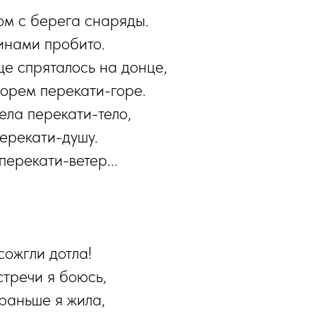
м с берега снаряды.
инами пробито.
е спряталось на донце,
орем перекати-горе.
ела перекати-тело,
ерекати-душу.
перекати-ветер...
сожгли дотла!
тречи я боюсь,
 раньше я жила,