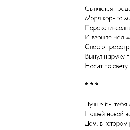
Сыплются градо
Моря корыто м
Перекати-солнц
И взошло над м
Спас от расстр
Вынул наружу п
Носит по свету 
* * *
Лучше бы тебя 
Нашей новой вс
Дом, в котором