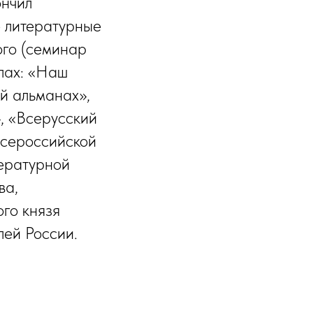
ончил
е литературные
ого (семинар
лах: «Наш
й альманах»,
, «Всерусский
всероссийской
ературной
ва,
го князя
ей России.