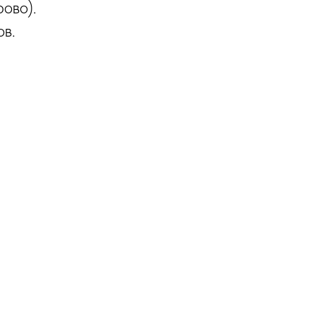
ово).
ов.