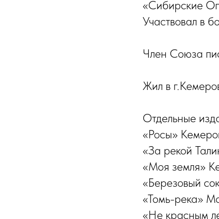
«Сибирские Огн
Участвовал в б
Член Союза пис
Жил в г.Кемеро
Отдельные изд
«Росы» Кемеров
«За рекой Тали
«Моя земля» Ке
«Березовый сок
«Томь-река» Мо
«Не красным ле