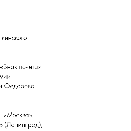
пкинского
«Знак почета»,
емии
ни Федорова
: «Москва»,
» (Ленинград),