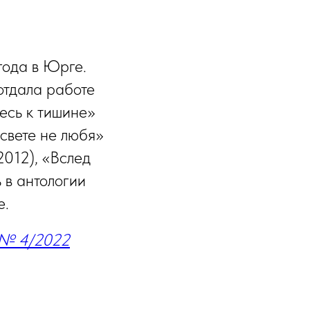
года в Юрге.
отдала работе
есь к тишине»
 свете не любя»
2012), «Вслед
 в антологии
е.
. № 4/2022