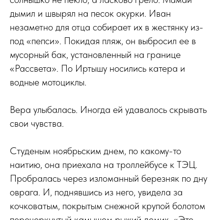
дымил и швырял на песок окурки. Иван
незаметно для отца собирает их в жестянку из-
под «пепси». Покидая пляж, он выбросил ее в
мусорный бак, установленный на границе
«Рассвета». По Иртышу носились катера и
водные мотоциклы.
Вера улыбалась. Иногда ей удавалось скрывать
свои чувства.
Студеным ноябрьским днем, по какому-то
наитию, она приехала на троллейбусе к ТЭЦ.
Пробралась через изломанный березняк по дну
оврага. И, поднявшись из него, увидела за
кочковатым, покрытым снежной крупой болотом
перечеркнутый камышом рыжий домик. «Это