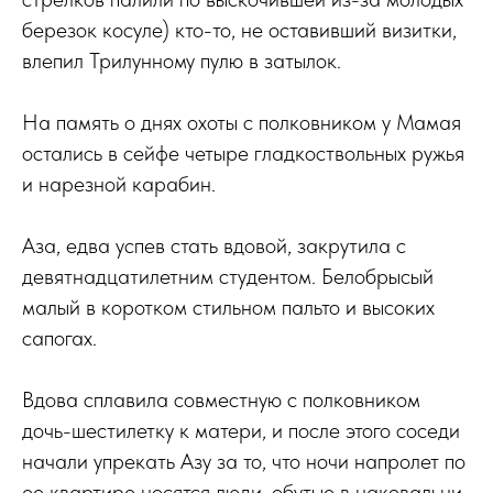
березок косуле) кто-то, не оставивший визитки,
влепил Трилунному пулю в затылок.
На память о днях охоты с полковником у Мамая
остались в сейфе четыре гладкоствольных ружья
и нарезной карабин.
Аза, едва успев стать вдовой, закрутила с
девятнадцатилетним студентом. Белобрысый
малый в коротком стильном пальто и высоких
сапогах.
Вдова сплавила совместную с полковником
дочь-шестилетку к матери, и после этого соседи
начали упрекать Азу за то, что ночи напролет по
ее квартире носятся люди, обутые в наковальни.