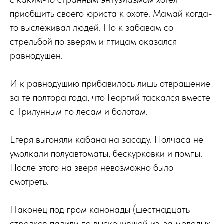
приобщить своего юриста к охоте. Мамай когда-
то выслеживал людей. Но к забавам со
стрельбой по зверям и птицам оказался
равнодушен.
И к равнодушию прибавилось лишь отвращение
за те полтора года, что Георгий таскался вместе
с Трилунным по лесам и болотам.
Егеря выгоняли кабана на засаду. Полчаса не
умолкали полуавтоматы, бескурковки и помпы.
После этого на зверя невозможно было
смотреть.
Наконец под гром канонады (шестнадцать
стрелков палили по выскочившей из-за молодых