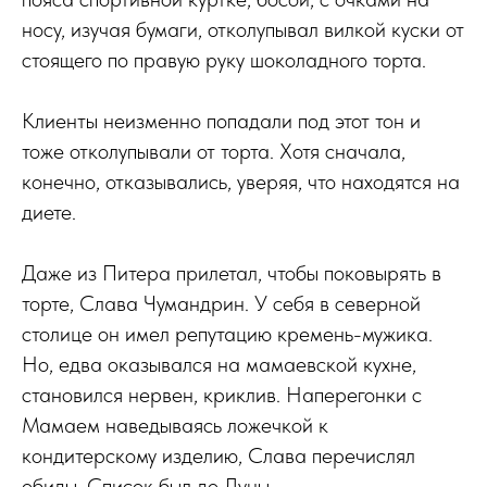
носу, изучая бумаги, отколупывал вилкой куски от
стоящего по правую руку шоколадного торта.
Клиенты неизменно попадали под этот тон и
тоже отколупывали от торта. Хотя сначала,
конечно, отказывались, уверяя, что находятся на
диете.
Даже из Питера прилетал, чтобы поковырять в
торте, Слава Чумандрин. У себя в северной
столице он имел репутацию кремень-мужика.
Но, едва оказывался на мамаевской кухне,
становился нервен, криклив. Наперегонки с
Мамаем наведываясь ложечкой к
кондитерскому изделию, Слава перечислял
обиды. Список был до Луны.