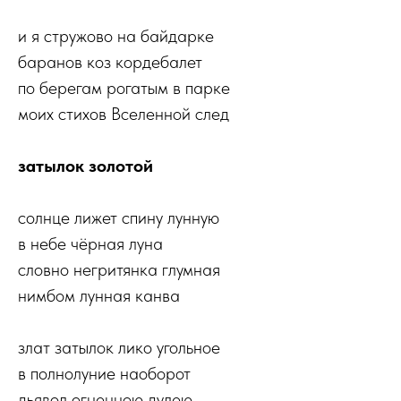
и я стружово на байдарке
баранов коз кордебалет
по берегам рогатым в парке
моих стихов Вселенной след
затылок золотой
солнце лижет спину лунную
в небе чёрная луна
словно негритянка глумная
нимбом лунная канва
злат затылок лико угольное
в полнолуние наоборот
дьявол огненною дулею