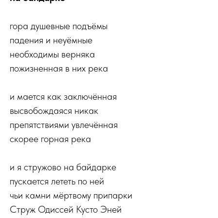
гора душевные подъёмы
падения и неуёмные
необходимы верняка
пожизненная в них река
и мается как заключённая
высвобождаяся никак
препятствиями увлечённая
скорее горная река
и я стружово на байдарке
пускается лететь по ней
чьи камни мёртвому припарки
Струж Одиссей Кусто Эней