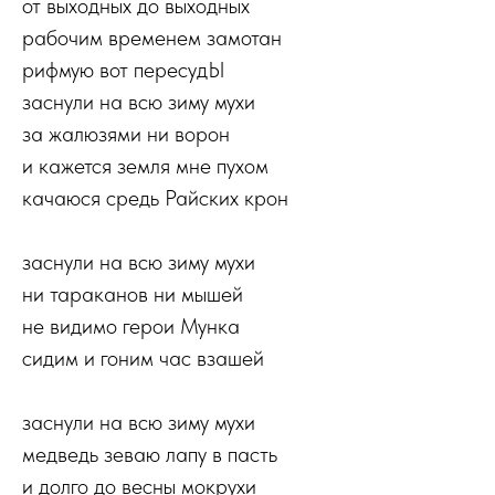
от выходных до выходных
рабочим временем замотан
рифмую вот пересудЫ
заснули на всю зиму мухи
за жалюзями ни ворон
и кажется земля мне пухом
качаюся средь Райских крон
заснули на всю зиму мухи
ни тараканов ни мышей
не видимо герои Мунка
сидим и гоним час взашей
заснули на всю зиму мухи
медведь зеваю лапу в пасть
и долго до весны мокрухи