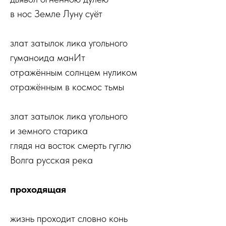
в нос Земле Луну суёт
злат затылок лика угольного
гуманоида манИт
отражённым солнцем нуликом
отражённым в космос тьмы
злат затылок лика угольного
и земного старика
глядя на восток смерть гуглю
Волга русская река
проходящая
жизнь проходит словно конь