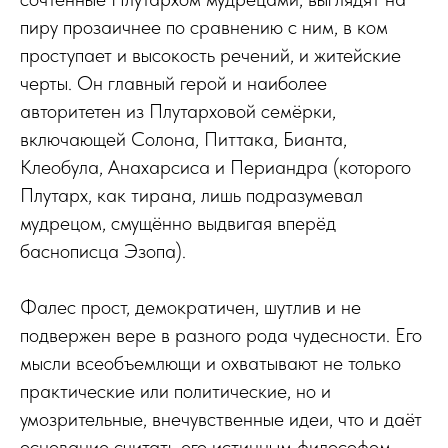
пиру прозаичнее по сравнению с ним, в ком
проступает и высокость речений, и житейские
черты. Он главный герой и наиболее
авторитетен из Плутарховой семёрки,
включающей Солона, Питтака, Бианта,
Клеобула, Анахарсиса и Периандра (которого
Плутарх, как тирана, лишь подразумевал
мудрецом, смущённо выдвигая вперёд
баснописца Эзопа).
Фалес прост, демократичен, шутлив и не
подвержен вере в разного рода чудесности. Его
мысли всеобъемлющи и охватывают не только
практические или политические, но и
умозрительные, внечувственные идеи, что и даёт
основание считать его истинным философом.