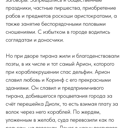
праздники, частные пиршества, приобретение
рабов и предметов роскоши аристократами, а
также занятие беспорядочными половыми
сношениями. С избытком в городе водились
соглядатаи и доносчики.
Но при дворе тирана жили и благоденствовали
поэты, в их числе и тот самый Арион, которого
при кораблекрушении спас дельфин. Арион
славил любовь и Коринф с его прекрасными
зданиями. Он славил и предприимчивого
тирана, добившегося процветания города за
счёт перешейка Диолк, то есть взимая плату за
волок через него кораблей. По жердям,
уложенным в желоба, суда перевозили как по
рельсам, на повозках. Денег в казну поступало