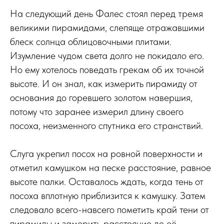
На следующий день Фалес стоял перед тремя
великими пирамидами, слепяще отражавшими
блеск солнца облицовочными плитами.
Изумление чудом света долго не покидало его.
Но ему хотелось поведать грекам об их точной
высоте. И он знал, как измерить пирамиду от
основания до горевшего золотом навершия,
потому что заранее измерил длину своего
посоха, неизменного спутника его странствий.
Слуга укрепил посох на ровной поверхности и
отметил камушком на песке расстояние, равное
высоте палки. Оставалось ждать, когда тень от
посоха вплотную приблизится к камушку. Затем
следовало всего-навсего пометить край тени от
пирамиды и замерить расстояние до её