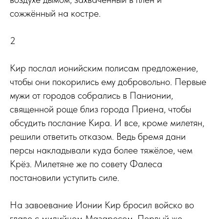
сожжённый на костре.
2
Кир послал ионийским полисам предложение,
чтобы они покорились ему добровольно. Первые
мужи от городов собрались в Панионии,
священной роще близ города Приена, чтобы
обсудить послание Кира. И все, кроме милетян,
решили ответить отказом. Ведь бремя дани
персы накладывали куда более тяжёлое, чем
Крёз. Милетяне же по совету Фалеса
постановили уступить силе.
На завоевание Ионии Кир бросил войско во
главе с мидийцем Мазаресом. Первый же