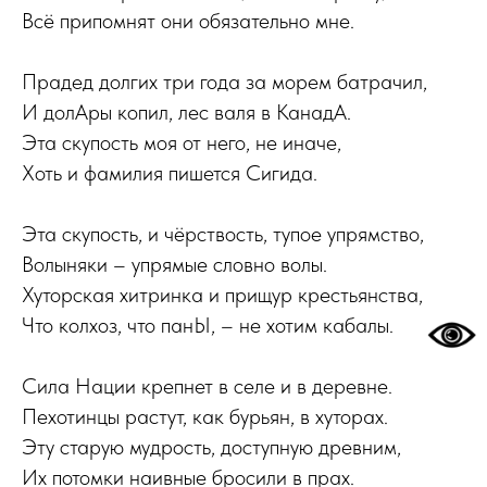
Всё припомнят они обязательно мне.
Прадед долгих три года за морем батрачил,
И долАры копил, лес валя в КанадА.
Эта скупость моя от него, не иначе,
Хоть и фамилия пишется Сигида.
Эта скупость, и чёрствость, тупое упрямство,
Волыняки – упрямые словно волы.
Хуторская хитринка и прищур крестьянства,
Что колхоз, что панЫ, – не хотим кабалы.
Сила Нации крепнет в селе и в деревне.
Пехотинцы растут, как бурьян, в хуторах.
Эту старую мудрость, доступную древним,
Их потомки наивные бросили в прах.