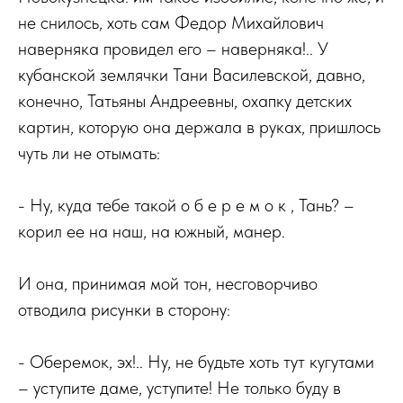
не снилось, хоть сам Федор Михайлович
наверняка провидел его – наверняка!.. У
кубанской землячки Тани Василевской, давно,
конечно, Татьяны Андреевны, охапку детских
картин, которую она держала в руках, пришлось
чуть ли не отымать:
- Ну, куда тебе такой о б е р е м о к , Тань? –
корил ее на наш, на южный, манер.
И она, принимая мой тон, несговорчиво
отводила рисунки в сторону:
- Оберемок, эх!.. Ну, не будьте хоть тут кугутами
– уступите даме, уступите! Не только буду в