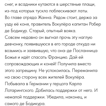
снег, и всадники кутаются в шерстяные плащи,
из-под которых тускло поблескивают латы.
Во главе отряда Жанна. Рядом стоит, держа за
узду её коня, правитель Вокулёра капитан Робер
де Бодикур. Старый, опытный вояка.
Совсем недавно он выгнал прочь эту наглую
девчонку, появившуюся в его городе откуда ни
возьмись и заявившую, что она-де Посланница
Божья и идёт спасать Францию. Дай ей
сопровождающих и коней! Получила вместо
этого затрещину. Не успокоилась. Переманила
на свою сторону всех жителей Вокулёра.
Побывала в Германии у герцога Карла
Лотарингского. Добилась поддержки от него. И
немалой поддержки. Убедила, наконец, и
самого де Бодикура.