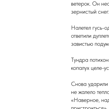
ветерок. Он не
зернистый снег
Налетел гусь-о
ответили дуплет
завистью поду
Тундра потихон
копалух целе-у
Снова ударили 
не жалело тепл
«Наверное, над
пристроиться»,