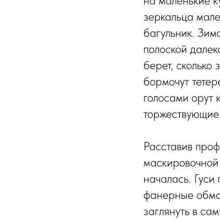
на маленькие к
зеркальца мале
багульник. Зим
полоской далек
берет, сколько
бормочут тетер
голосами орут 
торжествующие 
Расставив проф
маскировочной 
началась. Гуси
фанерные обман
заглянуть в са