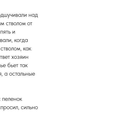
одшучивали над
м стволом от
пять и
вали, когда
 стволом, как
твет хозяин
ье бьет так
я, а остальные
с пеленок
спросил, сильно