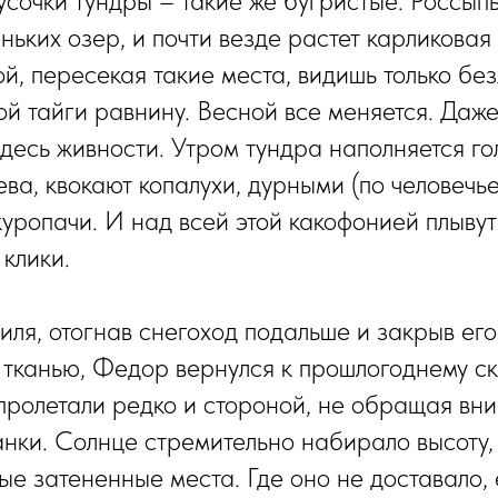
усочки тундры – такие же бугристые. Россып
ньких озер, и почти везде растет карликовая
ой, пересекая такие места, видишь только бе
ой тайги равнину. Весной все меняется. Даж
 здесь живности. Утром тундра наполняется г
ева, квокают копалухи, дурными (по человеч
куропачи. И над всей этой какофонией плыву
клики.
иля, отогнав снегоход подальше и закрыв его
тканью, Федор вернулся к прошлогоднему ск
 пролетали редко и стороной, не обращая вн
ки. Солнце стремительно набирало высоту,
мые затененные места. Где оно не доставало,