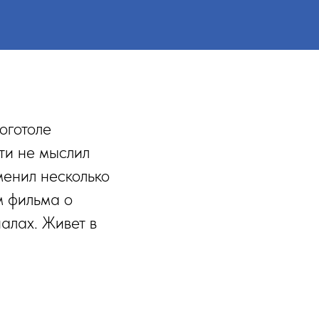
оготоле
ти не мыслил
менил несколько
м фильма о
алах. Живет в