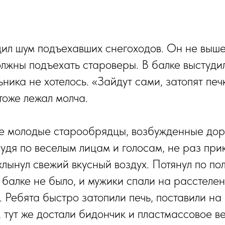
л шум подъехавших снегоходов. Он не вышел
должны подъехать староверы. В балке выстуди
ьника не хотелось. «Зайдут сами, затопят печ
тоже лежал молча.
е молодые старообрядцы, возбужденные доро
судя по веселым лицам и голосам, не раз при
хлынул свежий вкусный воздух. Потянул по пол
в балке не было, и мужики спали на расстелен
. Ребята быстро затопили печь, поставили на
, тут же достали бидончик и пластмассовое в