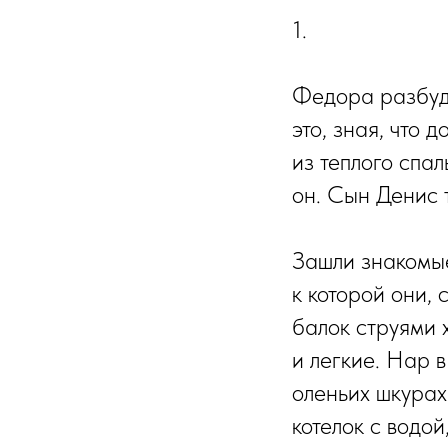
1.
Федора разбуди
это, зная, что 
из теплого спал
он. Сын Денис 
Зашли знакомы
к которой они, 
балок струями 
и легкие. Нар 
оленьих шкурах
котелок с водой