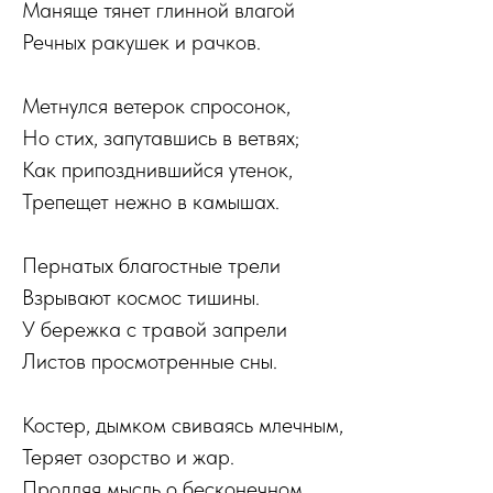
Маняще тянет глинной влагой
Речных ракушек и рачков.
Метнулся ветерок спросонок,
Но стих, запутавшись в ветвях;
Как припозднившийся утенок,
Трепещет нежно в камышах.
Пернатых благостные трели
Взрывают космос тишины.
У бережка с травой запрели
Листов просмотренные сны.
Костер, дымком свиваясь млечным,
Теряет озорство и жар.
Продляя мысль о бесконечном,