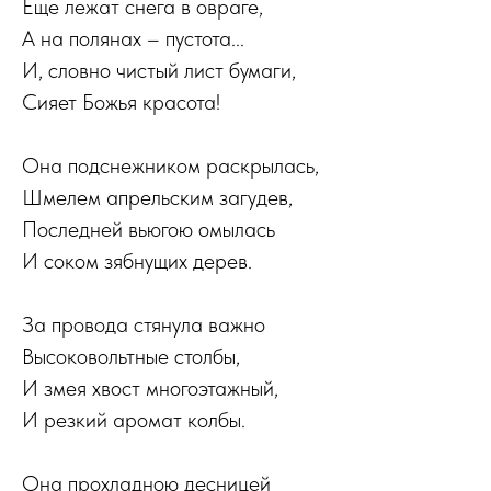
Еще лежат снега в овраге,
А на полянах – пустота...
И, словно чистый лист бумаги,
Сияет Божья красота!
Она подснежником раскрылась,
Шмелем апрельским загудев,
Последней вьюгою омылась
И соком зябнущих дерев.
За провода стянула важно
Высоковольтные столбы,
И змея хвост многоэтажный,
И резкий аромат колбы.
Она прохладною десницей