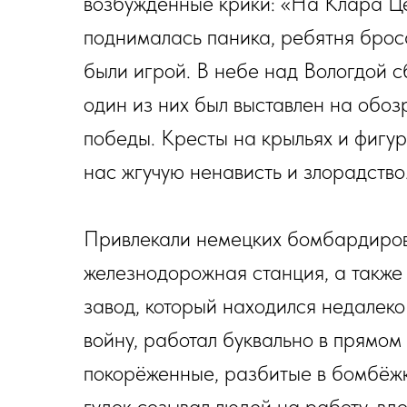
возбуждённые крики: «На Клара Це
поднималась паника, ребятня брос
были игрой. В небе над Вологдой с
один из них был выставлен на обоз
победы. Кресты на крыльях и фигур
нас жгучую ненависть и злорадство
Привлекали немецких бомбардировщ
железнодорожная станция, а такж
завод, который находился недалеко
войну, работал буквально в прямом
покорёженные, разбитые в бомбёжк
гудок созывал людей на работу, вдо