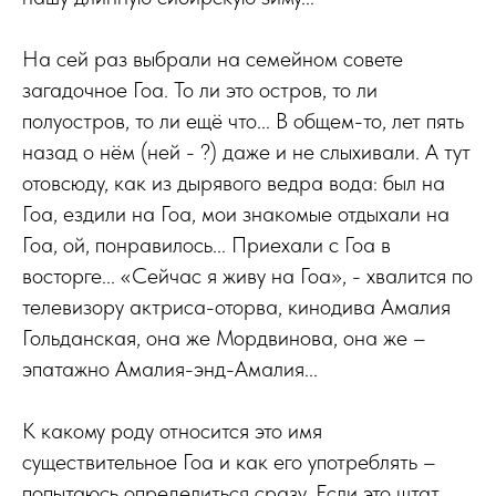
На сей раз выбрали на семейном совете
загадочное Гоа. То ли это остров, то ли
полуостров, то ли ещё что... В общем-то, лет пять
назад о нём (ней - ?) даже и не слыхивали. А тут
отовсюду, как из дырявого ведра вода: был на
Гоа, ездили на Гоа, мои знакомые отдыхали на
Гоа, ой, понравилось... Приехали с Гоа в
восторге... «Сейчас я живу на Гоа», - хвалится по
телевизору актриса-оторва, кинодива Амалия
Гольданская, она же Мордвинова, она же –
эпатажно Амалия-энд-Амалия...
К какому роду относится это имя
существительное Гоа и как его употреблять –
попытаюсь определиться сразу. Если это штат