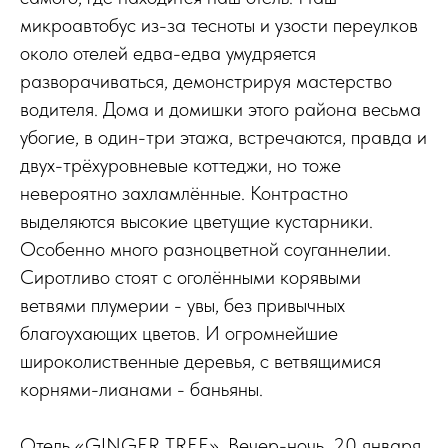
микроавтобус из-за тесноты и узости переулков
около отелей едва-едва умудряется
разворачиваться, демонстрируя мастерство
водителя. Дома и домишки этого района весьма
убогие, в один-три этажа, встречаются, правда и
двух-трёхуровневые коттеджи, но тоже
невероятно захламлённые. Контрастно
выделяются высокие цветущие кустарники.
Особенно много разноцветной соуганнелии.
Сиротливо стоят с оголёнными корявыми
ветвями плумерии - увы, без привычных
благоухающих цветов. И огромнейшие
широколиственные деревья, с ветвящимися
корнями-лианами - баньяны.
Отель «GINGER TREE». Вечер-ночь, 20 января