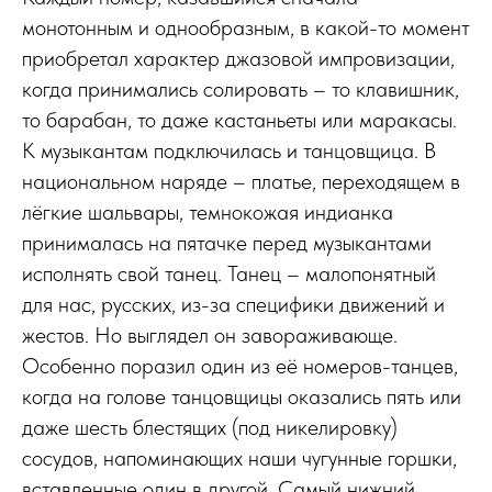
монотонным и однообразным, в какой-то момент
приобретал характер джазовой импровизации,
когда принимались солировать – то клавишник,
то барабан, то даже кастаньеты или маракасы.
К музыкантам подключилась и танцовщица. В
национальном наряде – платье, переходящем в
лёгкие шальвары, темнокожая индианка
принималась на пятачке перед музыкантами
исполнять свой танец. Танец – малопонятный
для нас, русских, из-за специфики движений и
жестов. Но выглядел он завораживающе.
Особенно поразил один из её номеров-танцев,
когда на голове танцовщицы оказались пять или
даже шесть блестящих (под никелировку)
сосудов, напоминающих наши чугунные горшки,
вставленные один в другой. Самый нижний