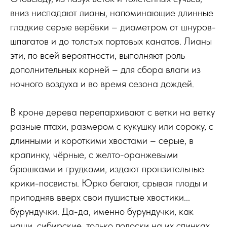
вниз ниспадают лианы, напоминающие длинные
гладкие серые верёвки – диаметром от шнуров-
шпагатов и до толстых портовых канатов. Лианы
эти, по всей вероятности, выполняют роль
дополнительных корней – для сбора влаги из
ночного воздуха и во время сезона дождей.
В кроне дерева перепархивают с ветки на ветку
разные птахи, размером с кукушку или сороку, с
длинными и короткими хвостами – серые, в
крапинку, чёрные, с желто-оранжевыми
брюшками и грудками, издают пронзительные
крики-посвисты. Юрко бегают, срывая плоды и
приподняв вверх свои пушистые хвостики...
бурундучки. Да-да, именно бурундучки, как
наши, сибирские, только полоски на их спинках