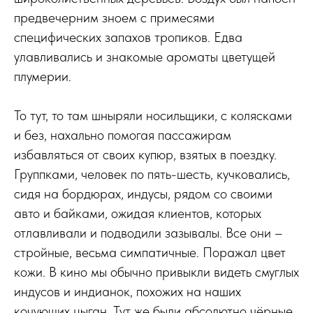
предвечерним зноем с примесями
специфических запахов тропиков. Едва
улавливались и знакомые ароматы цветущей
плумерии.
То тут, то там шныряли носильщики, с колясками
и без, нахально помогая пассажирам
избавляться от своих купюр, взятых в поездку.
Группками, человек по пять-шесть, кучковались,
сидя на бордюрах, индусы, рядом со своими
авто и байками, ожидая клиентов, которых
отлавливали и подводили зазывалы. Все они –
стройные, весьма симпатичные. Поражал цвет
кожи. В кино мы обычно привыкли видеть смуглых
индусов и индианок, похожих на наших
кочующих цыган. Тут же были абсолютно чёрные