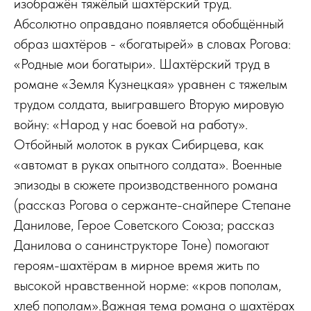
изображён тяжёлый шахтёрский труд.
Абсолютно оправдано появляется обобщённый
образ шахтёров - «богатырей» в словах Рогова:
«Родные мои богатыри». Шахтёрский труд в
романе «Земля Кузнецкая» уравнен с тяжелым
трудом солдата, выигравшего Вторую мировую
войну: «Народ у нас боевой на работу».
Отбойный молоток в руках Сибирцева, как
«автомат в руках опытного солдата». Военные
эпизоды в сюжете производственного романа
(рассказ Рогова о сержанте-снайпере Степане
Данилове, Герое Советского Союза; рассказ
Данилова о санинструкторе Тоне) помогают
героям-шахтёрам в мирное время жить по
высокой нравственной норме: «кров пополам,
хлеб пополам».Важная тема романа о шахтёрах