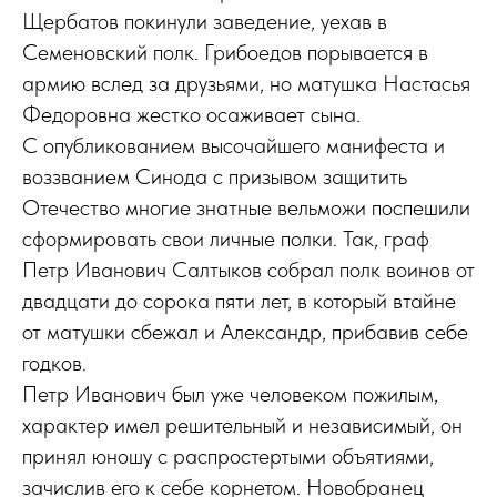
Щербатов покинули заведение, уехав в
Семеновский полк. Грибоедов порывается в
армию вслед за друзьями, но матушка Настасья
Федоровна жестко осаживает сына.
С опубликованием высочайшего манифеста и
воззванием Синода с призывом защитить
Отечество многие знатные вельможи поспешили
сформировать свои личные полки. Так, граф
Петр Иванович Салтыков собрал полк воинов от
двадцати до сорока пяти лет, в который втайне
от матушки сбежал и Александр, прибавив себе
годков.
Петр Иванович был уже человеком пожилым,
характер имел решительный и независимый, он
принял юношу с распростертыми объятиями,
зачислив его к себе корнетом. Новобранец