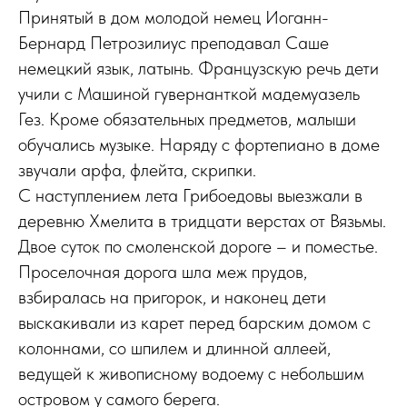
Принятый в дом молодой немец Иоганн-
Бернард Петрозилиус преподавал Саше
немецкий язык, латынь. Французскую речь дети
учили с Машиной гувернанткой мадемуазель
Гез. Кроме обязательных предметов, малыши
обучались музыке. Наряду с фортепиано в доме
звучали арфа, флейта, скрипки.
С наступлением лета Грибоедовы выезжали в
деревню Хмелита в тридцати верстах от Вязьмы.
Двое суток по смоленской дороге – и поместье.
Проселочная дорога шла меж прудов,
взбиралась на пригорок, и наконец дети
выскакивали из карет перед барским домом с
колоннами, со шпилем и длинной аллеей,
ведущей к живописному водоему с небольшим
островом у самого берега.