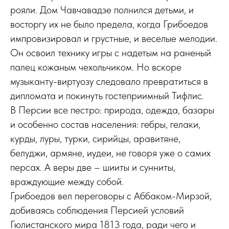
рояли. Дом Чавчавадзе полнился детьми, и
восторгу их не было предела, когда Грибоедов
импровизировал и грустные, и веселые мелодии.
Он освоил технику игры с надетым на раненый
палец кожаным чехольчиком. Но вскоре
музыканту-виртуозу следовало превратиться в
дипломата и покинуть гостеприимный Тифлис.
В Персии все пестро: природа, одежда, базары
и особенно состав населения: гебры, гелаки,
курды, луры, турки, сирийцы, аравитяне,
белуджи, армяне, иудеи, не говоря уже о самих
персах. А веры две – шииты и сунниты,
враждующие между собой.
Грибоедов вел переговоры с Аббаком-Мирзой,
добиваясь соблюдения Персией условий
Гюлистанского мира 1813 года, ради чего и